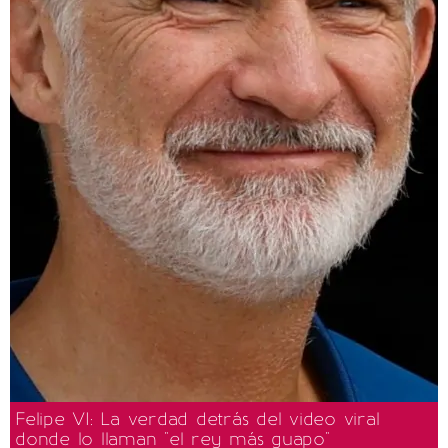
Felipe VI: La verdad detrás del video viral
donde lo llaman "el rey más guapo"