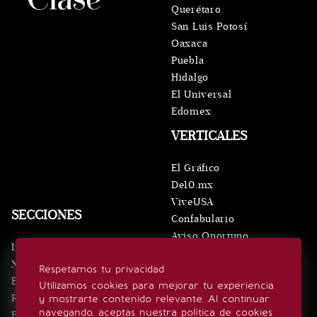
Querétaro
San Luis Potosí
Oaxaca
Puebla
Hidalgo
El Universal
Edomex
VERTICALES
El Gráfico
De10.mx
ViveUSA
SECCIONES
Confabulario
Aviso Oportuno
Inicio
Obituarios
Noticias
Respetamos tu privacidad
Consultas
Eventos
Utilizamos cookies para mejorar tu experiencia
Realeza
y mostrarte contenido relevante. Al continuar
SÍGUENOS
navegando, aceptas nuestra política de cookies
Estilo de vida