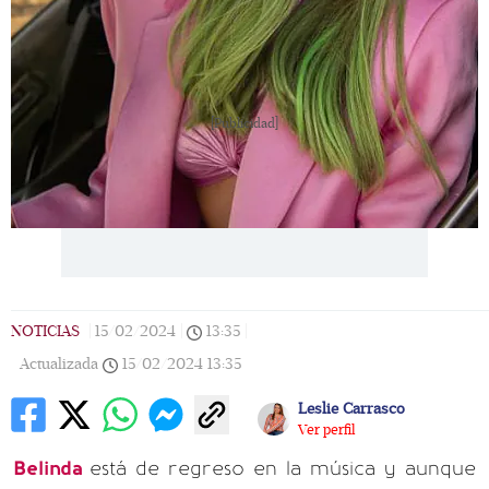
[Publicidad]
NOTICIAS
|
15/02/2024
|
13:35
|
Actualizada
15/02/2024
13:35
Leslie Carrasco
Ver perfil
Belinda
está de regreso en la música y aunque