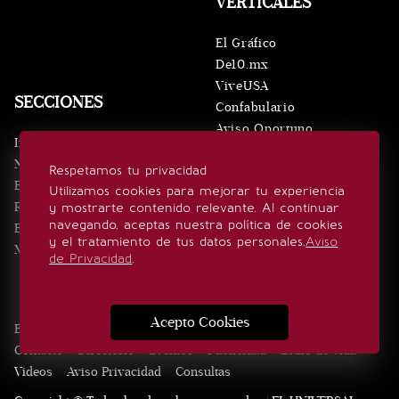
VERTICALES
El Gráfico
De10.mx
ViveUSA
SECCIONES
Confabulario
Aviso Oportuno
Inicio
Obituarios
Noticias
Respetamos tu privacidad
Consultas
Eventos
Utilizamos cookies para mejorar tu experiencia
Realeza
y mostrarte contenido relevante. Al continuar
SÍGUENOS
navegando, aceptas nuestra política de cookies
Estilo de vida
y el tratamiento de tus datos personales.
Aviso
Minuto x Minuto
de Privacidad
.
Acepto Cookies
Edición Impresa
Noticias
Quiénes somos
Realeza
Contacto
Directorio
Eventos
Publicidad
Estilo de vida
Videos
Aviso Privacidad
Consultas