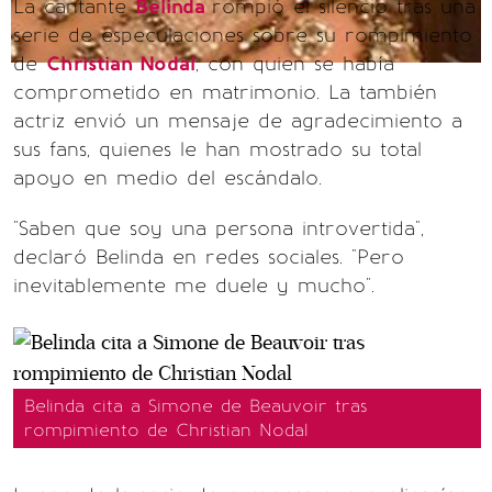
La cantante
Belinda
rompió el silencio tras una
serie de especulaciones sobre su rompimiento
de
Christian Nodal
, con quien se había
comprometido en matrimonio. La también
actriz envió un mensaje de agradecimiento a
sus fans, quienes le han mostrado su total
apoyo en medio del escándalo.
"Saben que soy una persona introvertida",
declaró Belinda en redes sociales. "Pero
inevitablemente me duele y mucho".
Belinda cita a Simone de Beauvoir tras
rompimiento de Christian Nodal