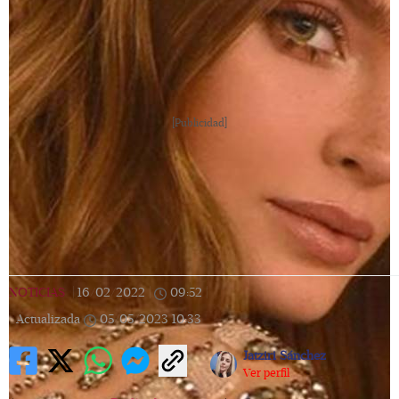
[Publicidad]
NOTICIAS
|
16/02/2022
|
09:52
|
Actualizada
05/05/2023
10:33
Jatziri Sánchez
Ver perfil