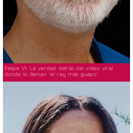
Felipe VI: La verdad detrás del video viral
donde lo llaman "el rey más guapo"