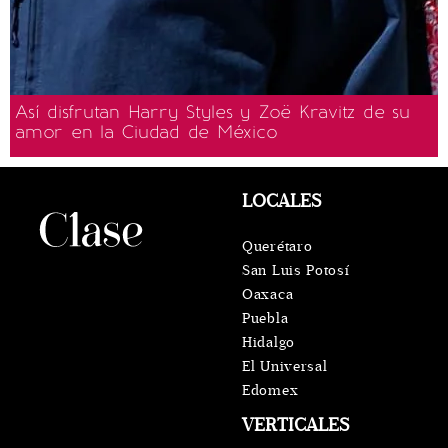
Así disfrutan Harry Styles y Zoë Kravitz de su
amor en la Ciudad de México
LOCALES
Querétaro
San Luis Potosí
Oaxaca
Puebla
Hidalgo
El Universal
Edomex
VERTICALES