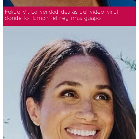
Felipe VI: La verdad detrás del video viral
donde lo llaman "el rey más guapo"