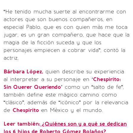
“He tenido mucha suerte al encontrarme con
actores que son buenos compañeros, en
especial Pablo, que es con quien más me toca
jugar, es un gran compañero, que hace que la
magia de la ficción suceda y que los
personajes empiecen a cobrar vida”, contó la
actriz.
Bárbara López,
quien describe su experiencia
al interpretar a su personaje en ‘
Chespirito:
Sin Querer Queriendo
’ como un “salto de fe”,
también define este mágico camino como
“clásico”, además de “icónico” por la relevancia
de
Chespirito
en México y el mundo.
Leer también:
¿Quiénes son y a qué se dedican
los 6 hijos de Roberto Gómez Bolaños?