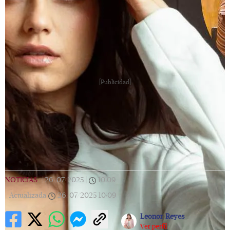
[Publicidad]
NOTICIAS
|
26/07/2025
|
10:09
|
Actualizada
26/07/2025
10:09
Leonor Reyes
Ver perfil