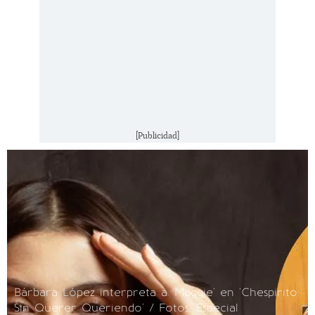
[Publicidad]
Bárbara López interpreta a 'Maggie' en 'Chespirito:
Sin Querer Queriendo' / Fotos: Especial