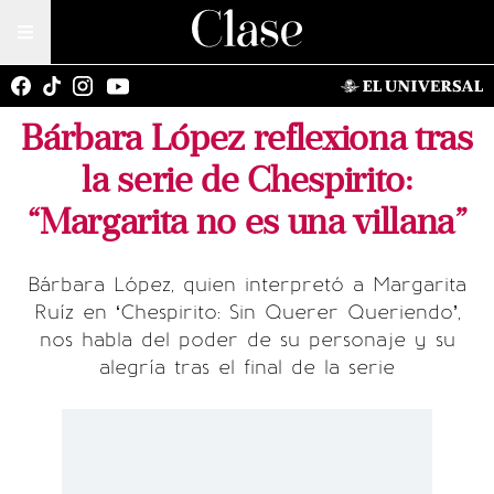
Bárbara López reflexiona tras
la serie de Chespirito:
“Margarita no es una villana”
Bárbara López, quien interpretó a Margarita
Ruíz en ‘Chespirito: Sin Querer Queriendo’,
nos habla del poder de su personaje y su
alegría tras el final de la serie