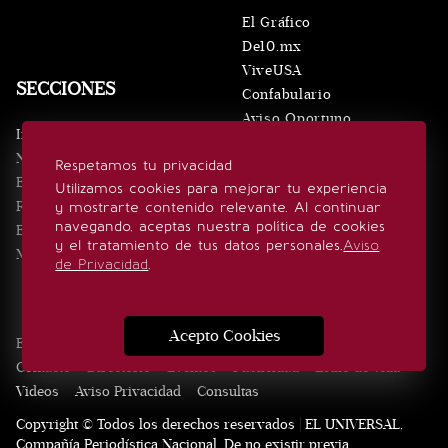
El Gráfico
De10.mx
ViveUSA
SECCIONES
Confabulario
Aviso Oportuno
Inicio
Obituarios
Noticias
Respetamos tu privacidad
Consultas
Eventos
Utilizamos cookies para mejorar tu experiencia
Realeza
y mostrarte contenido relevante. Al continuar
SÍGUENOS
navegando, aceptas nuestra política de cookies
Estilo de vida
y el tratamiento de tus datos personales.
Aviso
Minuto x Minuto
de Privacidad
.
Acepto Cookies
Edición Impresa
Noticias
Quiénes somos
Realeza
Contacto
Directorio
Eventos
Publicidad
Estilo de vida
Videos
Aviso Privacidad
Consultas
Copyright © Todos los derechos reservados | EL UNIVERSAL,
Compañía Periodística Nacional. De no existir previa