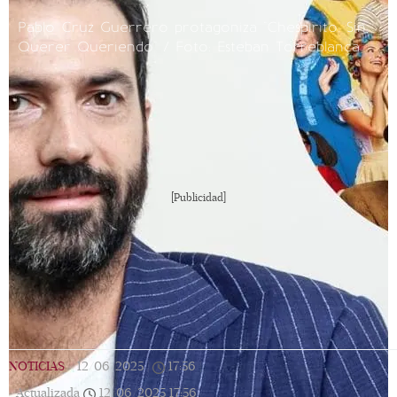
Pablo Cruz Guerrero protagoniza "Chespirito: Sin
Querer Queriendo" / Foto: Esteban Torreblanca
[Publicidad]
NOTICIAS
|
12/06/2025
|
17:56
|
Actualizada
12/06/2025
17:56