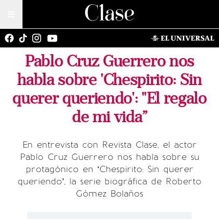
Pablo Cruz Guerrero nos
habla sobre 'Chespirito: Sin
querer queriendo': "El regalo
de mi vida”
En entrevista con Revista Clase, el actor
Pablo Cruz Guerrero nos habla sobre su
protagónico en ‘Chespirito: Sin querer
queriendo’, la serie biográfica de Roberto
Gómez Bolaños