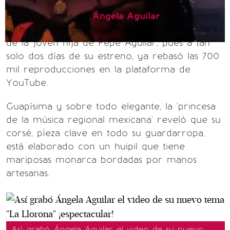
El nuevo tema de
Ángela Aguilar
, "La Llorona",
se ha convertido en uno de los más populares
de la joven hija de Pepe Aguilar, pues a tan
solo dos días de su estreno, ya rebasó las 700
mil reproducciones en la plataforma de
YouTube.
Guapísima y sobre todo elegante, la 'princesa
de la música regional mexicana' reveló que su
corsé, píeza clave en todo su guardarropa,
está elaborado con un huipil que tiene
mariposas monarca bordadas por manos
artesanas.
Así grabó Ángela Aguilar el video de su nuevo