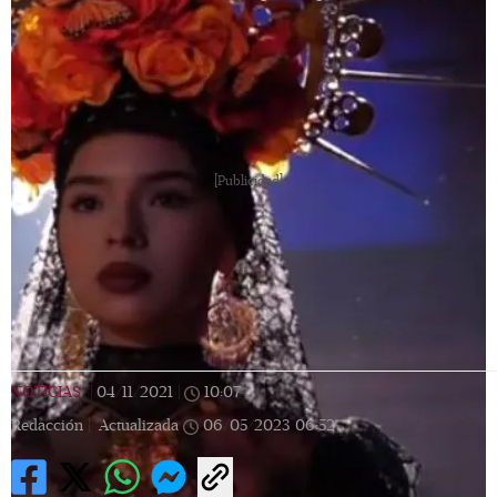
[Publicidad]
NOTICIAS
|
04/11/2021
|
10:07
|
Redacción |
Actualizada
06/05/2023
06:52