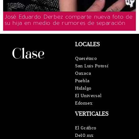
José Eduardo Derbez comparte nueva foto de
su hija en medio de rumores de separación
LOCALES
Querétaro
San Luis Potosí
Oaxaca
Puebla
Hidalgo
El Universal
Edomex
VERTICALES
El Gráfico
De10.mx