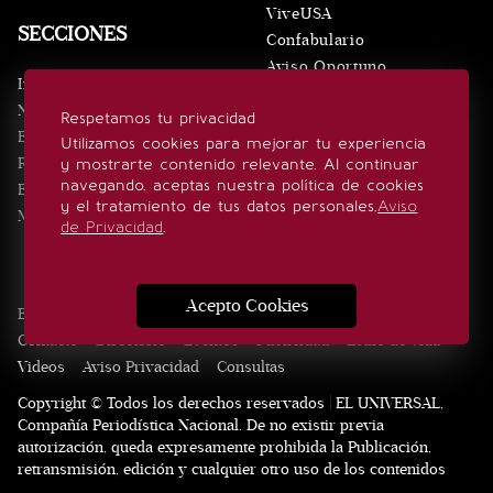
ViveUSA
SECCIONES
Confabulario
Aviso Oportuno
Inicio
Obituarios
Noticias
Respetamos tu privacidad
Consultas
Eventos
Utilizamos cookies para mejorar tu experiencia
Realeza
y mostrarte contenido relevante. Al continuar
SÍGUENOS
navegando, aceptas nuestra política de cookies
Estilo de vida
y el tratamiento de tus datos personales.
Aviso
Minuto x Minuto
de Privacidad
.
Acepto Cookies
Edición Impresa
Noticias
Quiénes somos
Realeza
Contacto
Directorio
Eventos
Publicidad
Estilo de vida
Videos
Aviso Privacidad
Consultas
Copyright © Todos los derechos reservados | EL UNIVERSAL,
Compañía Periodística Nacional. De no existir previa
autorización, queda expresamente prohibida la Publicación,
retransmisión, edición y cualquier otro uso de los contenidos