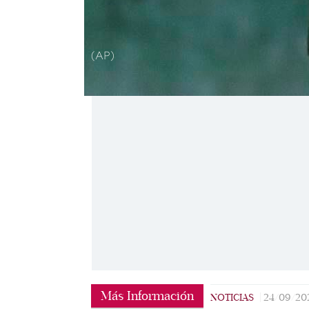
(AP)
Más Información
NOTICIAS
|
24/09/20