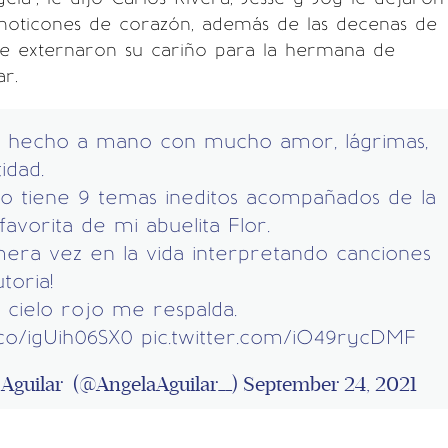
moticones de corazón, además de las decenas de
e externaron su cariño para la hermana de
r.
o hecho a mano con mucho amor, lágrimas,
idad.
co tiene 9 temas ineditos acompañados de la
favorita de mi abuelita Flor.
era vez en la vida interpretando canciones
toria!
 cielo rojo me respalda.
t.co/igUih06SX0
pic.twitter.com/iO49rycDMF
 Aguilar (@AngelaAguilar__)
September 24, 2021