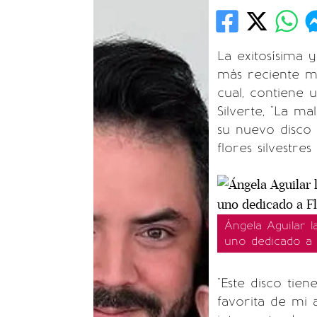
La exitosísima 
más reciente ma
cual, contiene 
Silverte, "La ma
su nuevo disco e
flores silvestre
Ángela Aguilar 
uno dedicado a F
"Este disco tie
favorita de mi 