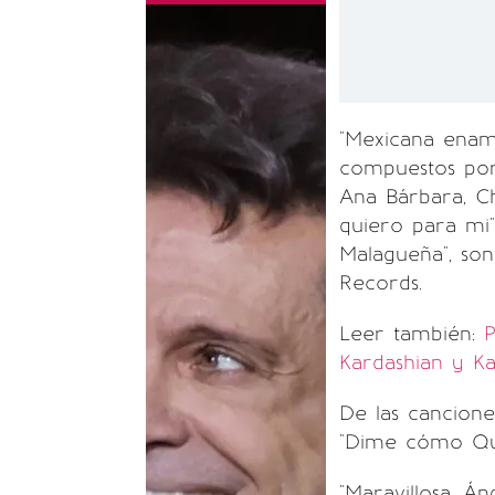
"Mexicana enam
compuestos por
Ana Bárbara, Ch
quiero para mi",
Malagueña", son
Records.
Leer también:
P
Kardashian y K
De las cancione
"Dime cómo Qui
"Maravillosa, Án