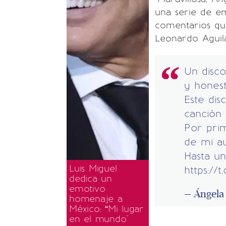
una serie de e
comentarios qu
Leonardo Aguila
Un disc
y honest
Este dis
canción 
Por prim
de mi au
Hasta un
Luis Miguel
https://
dedica un
emotivo
— Ángela
homenaje a
México: “Mi lugar
en el mundo"