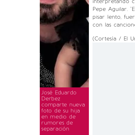
interpretando c
Pepe Aguilar. "
pisar lento, fue
con las cancion
(Cortesía / El U
José Eduardo
Derbez
comparte nueva
foto de su hija
en medio de
rumores de
separación