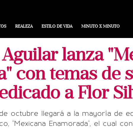
TOS
REALEZA
ESTILO DE VIDA
MINUTO X MINUTO
 Aguilar lanza "M
" con temas de su
edicado a Flor Sil
 de octubre llegará a la mayoría de e
ico, "Mexicana Enamorada", el cual con