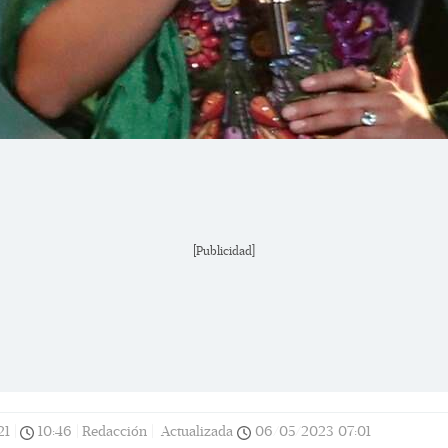
[Publicidad]
21
|
10:46
|
Redacción |
Actualizada
06/05/2023
07:01