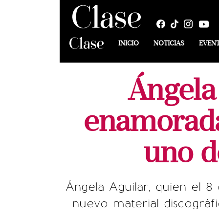
INICIO
NOTICIAS
EVEN
Ángela
enamorada
uno d
Ángela Aguilar, quien el 8
nuevo material discográf