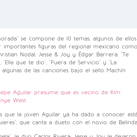
orada" se compone de 10 temas, algunos de ellos
 importantes figuras del regional mexicano com
ristian Nodal, Jesse & Joy y Édgar Barrera: "Te
 "Ella que te dio", "Fuera de Servicio" y "La
 algunas de las canciones bajo el sello Machín
epe Aguilar presume que es vecino de Kim
anye West
s que la joven Aguilar ya ha dado a conocer est
eres", que canta a dueto con el novio de Belinda
gela", le dijo Carlos Rivera; Jesse y Joy le dejaron