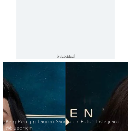
[Publicidad]
Katy Perry y Lauren Sánchez / Fotos: Instagram -
@blueorigin