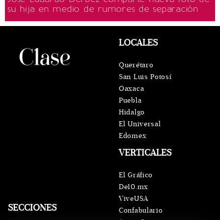
su hija en medio de rumores de separación
LOCALES
Querétaro
San Luis Potosí
Oaxaca
Puebla
Hidalgo
El Universal
Edomex
VERTICALES
El Gráfico
De10.mx
ViveUSA
SECCIONES
Confabulario