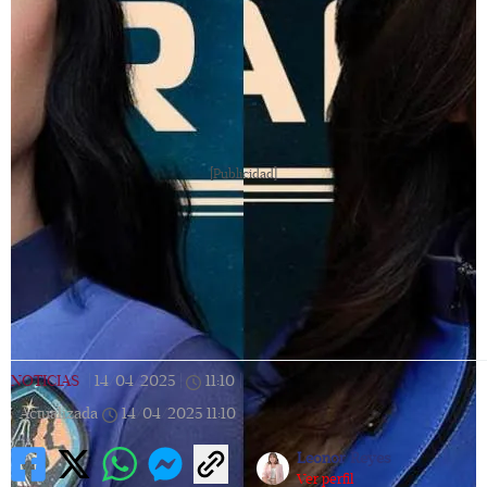
[Publicidad]
NOTICIAS
|
14/04/2025
|
11:10
|
Actualizada
14/04/2025
11:10
Leonor Reyes
Ver perfil