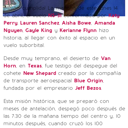
¡Misión cumplida! La mañana de este lunes 14
de abril, el vuelo
NS-31
conformado por
Katy
Perry
,
Lauren Sanchez
,
Aisha Bowe
,
Amanda
Nguyen
,
Gayle King
y
Kerianne Flynn
hizo
historia, al llegar con éxito al espacio en un
vuelo suborbital.
Desde muy temprano, el desierto de
Van
Horn
, en
Texas
, fue testigo del despegue del
cohete
New Shepard
creado por la compañía
de transporte aeroespacial
Blue Origin
,
fundada por el empresario
Jeff Bezos
.
Esta misión histórica, que se preparó con
meses de antelación, despegó poco después de
las 7:30 de la mañana tiempo del centro y, 10
minutos después, cuando cruzó los 100