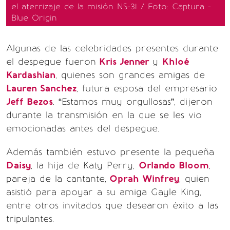
el aterrizaje de la misión NS-31 / Foto: Captura -
Blue Origin
Algunas de las celebridades presentes durante
el despegue fueron
Kris Jenner
y
Khloé
Kardashian
, quienes son grandes amigas de
Lauren Sanchez
, futura esposa del empresario
Jeff Bezos
. “Estamos muy orgullosas”, dijeron
durante la transmisión en la que se les vio
emocionadas antes del despegue.
Además también estuvo presente la pequeña
Daisy
, la hija de Katy Perry,
Orlando Bloom
,
pareja de la cantante,
Oprah Winfrey
, quien
asistió para apoyar a su amiga Gayle King,
entre otros invitados que desearon éxito a las
tripulantes.