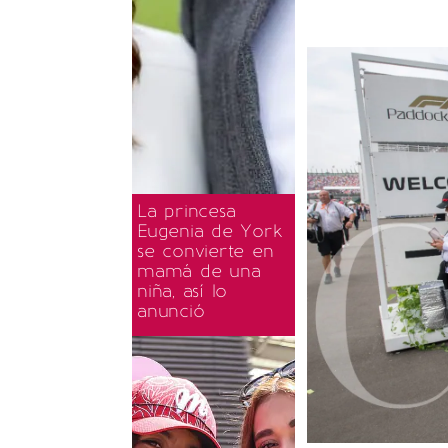
La princesa
Eugenia de York
se convierte en
mamá de una
niña, así lo
anunció