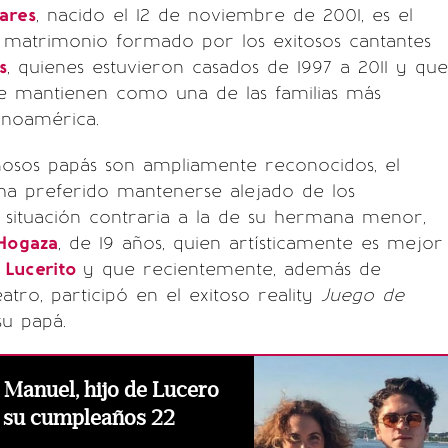
ares
, nacido el 12 de noviembre de 2001, es el
 matrimonio formado por los exitosos cantantes
s
, quienes estuvieron casados de 1997 a 2011 y que
se mantienen como una de las familias más
inoamérica.
osos papás son ampliamente reconocidos, el
ha preferido mantenerse alejado de los
a situación contraria a la de su hermana menor,
 Hogaza
, de 19 años, quien artísticamente es mejor
Lucerito
y que recientemente, además de
eatro, participó en el exitoso reality
Juego de
su papá.
é Manuel, hijo de Lucero
n su cumpleaños 22