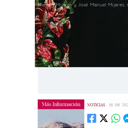
Manuel Mijares y José Manuel Mijares, 
Más Información
NOTICIAS
|
16/06/20