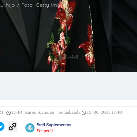
su hijo / Foto: Getty Images
[Publicidad]
24
|
13:40
|
Karen Armenta |
Actualizada
16/06/2024
13:40
Staff Suplementos
Ver perfil