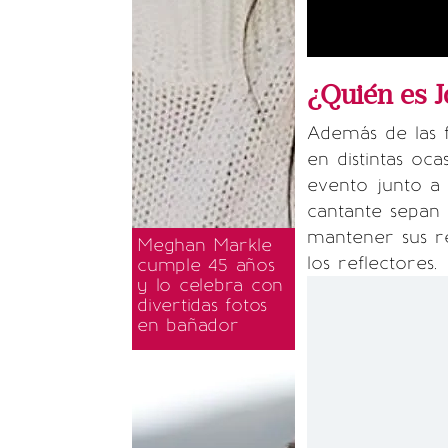
¿Quién es 
Además de las 
en distintas oca
evento junto a 
cantante sepan 
mantener sus re
Meghan Markle
los reflectores.
cumple 45 años
y lo celebra con
divertidas fotos
en bañador