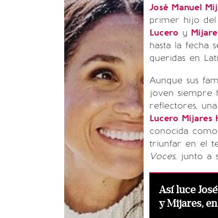
José Manuel Mij
primer hijo del
Lucero
y
Mijare
hasta la fecha 
queridas en Lat
Aunque sus fam
joven siempre 
reflectores, un
Lucero Mijares
conocida como
triunfar en el t
Voces
, junto a 
Así luce Jos
y Mijares, e