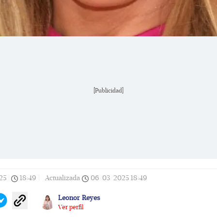
[Publicidad]
25
|
18:49
|
Actualizada
06/03/2025
18:49
Leonor Reyes
Ver perfil