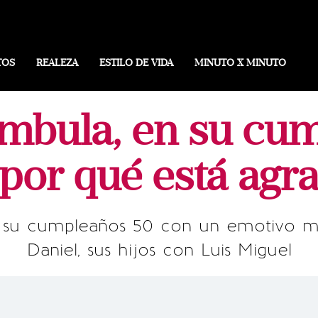
TOS
REALEZA
ESTILO DE VIDA
MINUTO X MINUTO
mbula, en su cu
 por qué está agr
ó su cumpleaños 50 con un emotivo m
Daniel, sus hijos con Luis Miguel