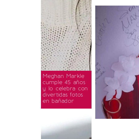
Meghan Markle
cumple 45 años
y lo celebra con
divertidas fotos
en bañador