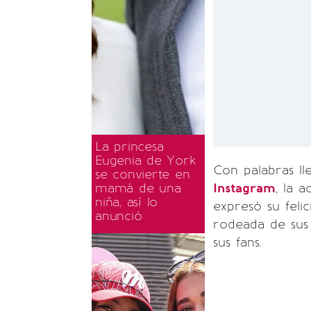
La princesa
Eugenia de York
Con palabras ll
se convierte en
mamá de una
Instagram
, la 
niña, así lo
expresó su feli
anunció
rodeada de sus 
sus fans.