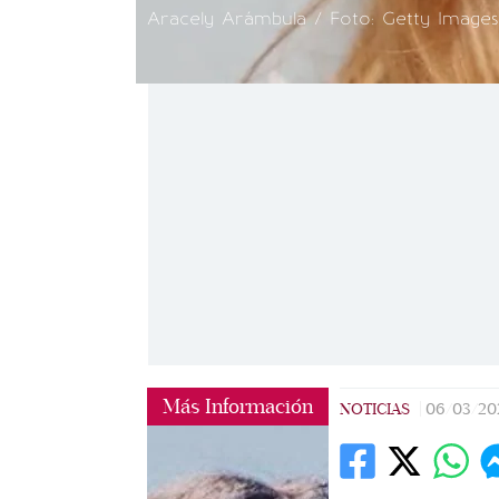
Aracely Arámbula / Foto: Getty Images
Más Información
NOTICIAS
|
06/03/20