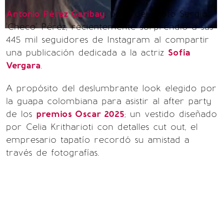
Antonio Pérez Garibay
, papá del piloto Sergio
'Checo' Pérez, recientemente sorprendió a sus
445 mil seguidores de Instagram al compartir
una publicación dedicada a la actriz
Sofía
Vergara
.
A propósito del deslumbrante look elegido por
la guapa colombiana para asistir al after party
de los
premios Oscar 2025
; un vestido diseñado
por Celia Kritharioti con detalles cut out, el
empresario tapatío recordó su amistad a
través de fotografías.