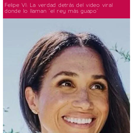
Felipe VI: La verdad detrás del video viral
donde lo llaman "el rey más guapo"