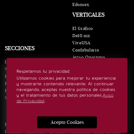
Edomex
VERTICALES
El Gráfico
De10.mx
ViveUSA
SECCIONES
Confabulario
Aviso Oportuno
Inicio
Obituarios
Noticias
Respetamos tu privacidad
Consultas
Eventos
Utilizamos cookies para mejorar tu experiencia
Realeza
y mostrarte contenido relevante. Al continuar
SÍGUENOS
navegando, aceptas nuestra política de cookies
Estilo de vida
y el tratamiento de tus datos personales.
Aviso
Minuto x Minuto
de Privacidad
.
Acepto Cookies
Edición Impresa
Noticias
Quiénes somos
Realeza
Contacto
Directorio
Eventos
Publicidad
Estilo de vida