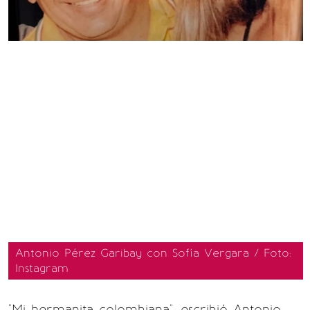
Antonio Pérez Garibay con Sofía Vergara / Foto:
Instagram
"Mi hermanita colombiana", escribió Antonio