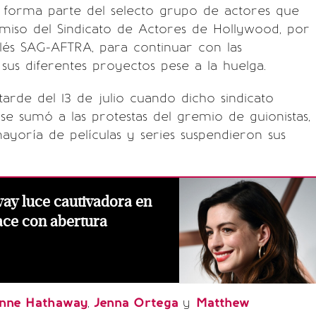
y
forma parte del selecto grupo de actores que
miso del Sindicato de Actores de Hollywood, por
nglés SAG-AFTRA, para continuar con las
sus diferentes proyectos pese a la huelga.
tarde del 13 de julio cuando dicho sindicato
se sumó a las protestas del gremio de guionistas,
ayoría de películas y series suspendieron sus
ay luce cautivadora en
ace con abertura
nne Hathaway
,
Jenna Ortega
y
Matthew