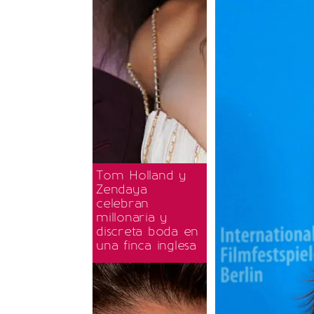
Tom Holland y
Zendaya
celebran
millonaria y
discreta boda en
una finca inglesa