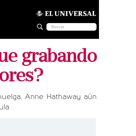
gue grabando
tores?
huelga, Anne Hathaway aún
ula