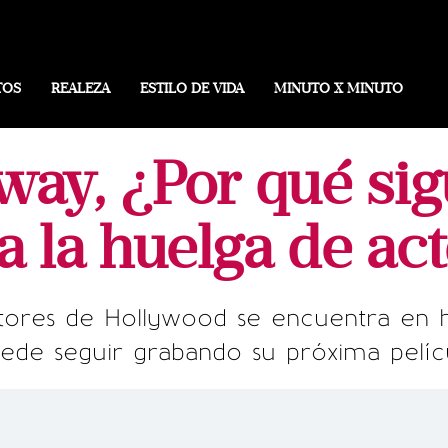
TOS
REALEZA
ESTILO DE VIDA
MINUTO X MINUTO
ay, ¿Por qué si
a la huelga de ac
ctores de Hollywood se encuentra en 
ede seguir grabando su próxima pelíc