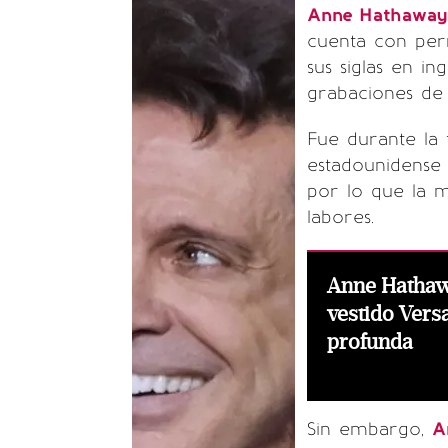
Anne Hathawa
cuenta con per
sus siglas en i
grabaciones de 
Fue durante la 
estadounidense 
por lo que la m
labores.
Anne Hathaw
vestido Vers
profunda
Sin embargo,
A