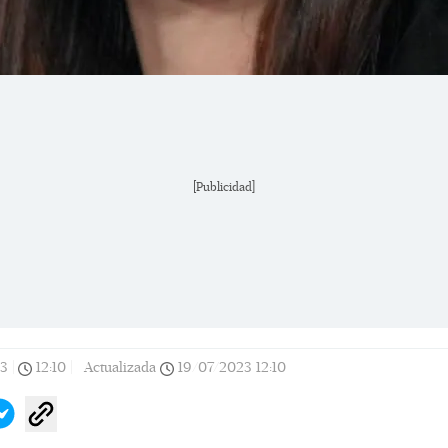
[Publicidad]
23
|
12:10
|
Actualizada
19/07/2023
12:10