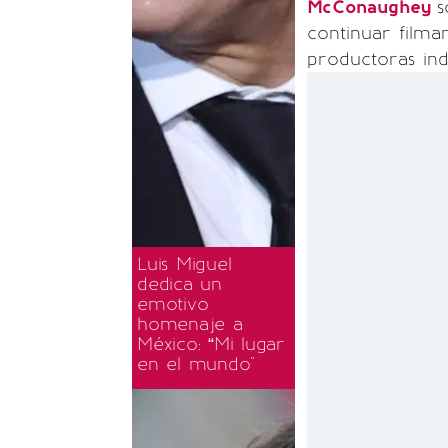
McConaughey
s
continuar filma
productoras ind
Luis Miguel
dedica un
emotivo
homenaje a
México: “Mi lugar
en el mundo"