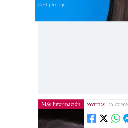
Getty Images
Más Información
NOTICIAS
|
19/07/20