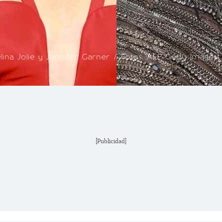
lina Jolie y Jennifer Garner / Fotos: AFP-Getty Images-
[Publicidad]