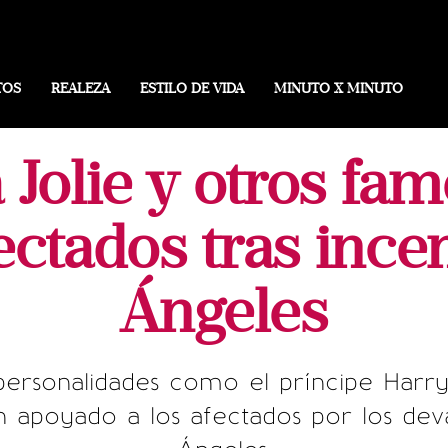
TOS
REALEZA
ESTILO DE VIDA
MINUTO X MINUTO
a Jolie y otros fa
ectados tras ince
Ángeles
personalidades como el príncipe Harr
apoyado a los afectados por los deva