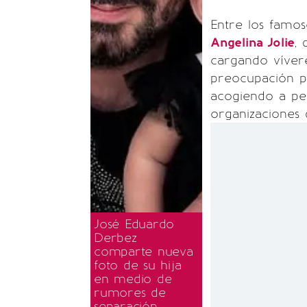
Entre los famo
Angelina Jolie
, 
cargando vívere
preocupación p
acogiendo a pe
organizaciones d
José Eduardo
Derbez
comparte nueva
foto de su hija
en medio de
rumores de
separación