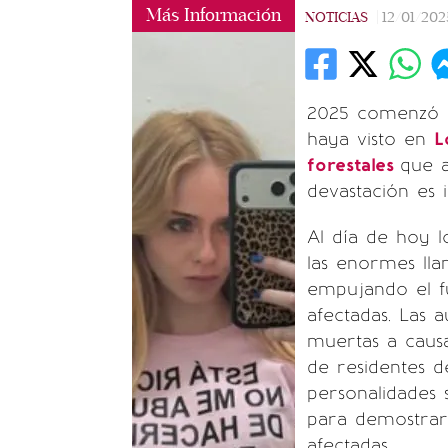
Más Información
NOTICIAS
|
12/01/202
2025 comenzó 
haya visto en
L
forestales
que 
devastación es 
Al día de hoy 
las enormes lla
empujando el f
afectadas. Las 
muertas a causa
de residentes de
personalidades 
para demostrar
afectadas.