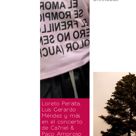
Loreto Peralta,
Luis Gerardo
Méndez y más
en el concierto
de Ca7riel &
Paco Amoroso