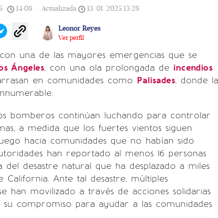
5
|
14:08
|
Actualizada
13/01/2025
13:28
Leonor Reyes
Ver perfil
con una de las mayores emergencias que se
os Ángeles
, con una ola prolongada de
incendios
arrasan en comunidades como
Palisades
, donde l
innumerable.
los bomberos continúan luchando para controlar
mas, a medida que los fuertes vientos siguen
uego hacia comunidades que no habían sido
autoridades han reportado al menos 16 personas
 del desastre natural que ha desplazado a miles
 California. Ante tal desastre, múltiples
se han movilizado a través de acciones solidarias
 su compromiso para ayudar a las comunidades