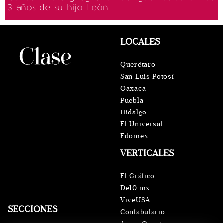
3 años de su hijo León
LOCALES
Querétaro
San Luis Potosí
Oaxaca
Puebla
Hidalgo
El Universal
Edomex
VERTICALES
El Gráfico
De10.mx
ViveUSA
SECCIONES
Confabulario