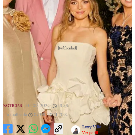
[Publicidad]
NOTICIAS
|
07/09/2024
|
19:58
|
Actualizada
07/09/2024
20:37
Lexy Villa
Ver perfil