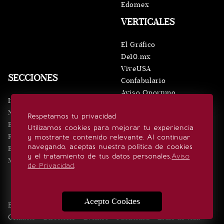
Edomex
VERTICALES
El Gráfico
De10.mx
ViveUSA
SECCIONES
Confabulario
Aviso Oportuno
Inicio
Obituarios
Noticias
Respetamos tu privacidad
Consultas
Eventos
Utilizamos cookies para mejorar tu experiencia
Realeza
y mostrarte contenido relevante. Al continuar
SÍGUENOS
navegando, aceptas nuestra política de cookies
Estilo de vida
y el tratamiento de tus datos personales.
Aviso
Minuto x Minuto
de Privacidad
.
Acepto Cookies
Edición Impresa
Noticias
Quiénes somos
Realeza
Contacto
Directorio
Eventos
Publicidad
Estilo de vida