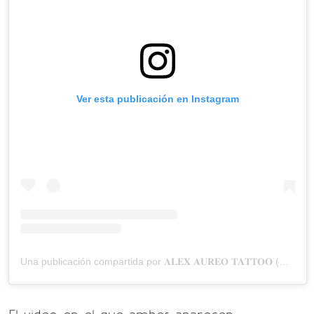
Ver esta publicación en Instagram
Una publicación compartida por 𝐀𝐋𝐄𝐗 𝐀𝐔𝐑𝐄𝐎 𝐓𝐀𝐓𝐓𝐎𝐎 (@alessandro_capozzi)