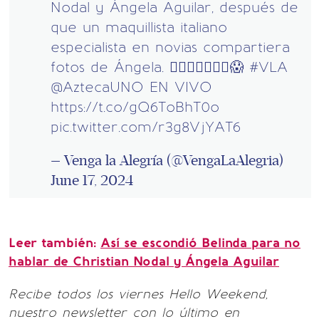
Nodal y Ángela Aguilar, después de
que un maquillista italiano
especialista en novias compartiera
fotos de Ángela. 👰🏻‍♀️🤵🏻‍♂️✨😱
#VLA
@AztecaUNO
EN VIVO
https://t.co/gQ6ToBhT0o
pic.twitter.com/r3g8VjYAT6
— Venga la Alegría (@VengaLaAlegria)
June 17, 2024
Leer también:
Así se escondió Belinda para no
hablar de Christian Nodal y Ángela Aguilar
Recibe todos los viernes Hello Weekend,
nuestro newsletter con lo último en