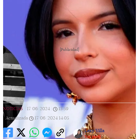
[Publicidad]
NOTICIAS
|
17/06/2024
|
13:59
|
Actualizada
17/06/2024
14:05
Lexy Villa
Ver perfil