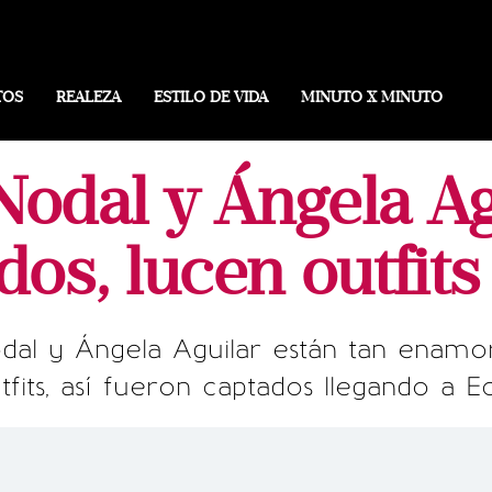
TOS
REALEZA
ESTILO DE VIDA
MINUTO X MINUTO
Nodal y Ángela A
s, lucen outfits
Nodal y Ángela Aguilar están tan enam
tfits, así fueron captados llegando a 