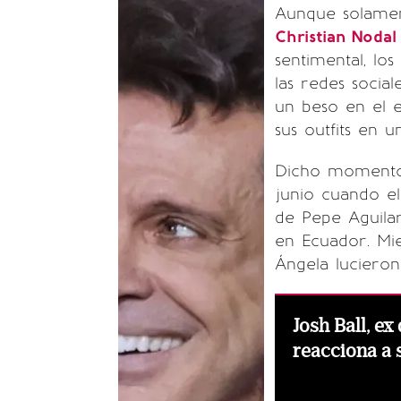
Aunque solamen
Christian Noda
sentimental, lo
las redes socia
un beso en el e
sus outfits en u
Dicho momento 
junio cuando e
de Pepe Aguila
en Ecuador. Mie
Ángela lucieron
Josh Ball, ex
reacciona a