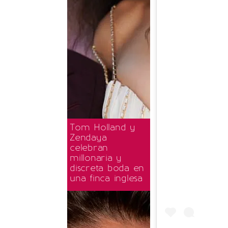
Tom Holland y
Zendaya
celebran
millonaria y
discreta boda en
una finca inglesa