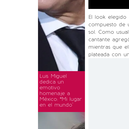
El look elegid
compuesto de u
sol. Como usua
cantante agregó
mientras que el
plateada con un
Luis Miguel
dedica un
emotivo
homenaje a
México: “Mi lugar
en el mundo"