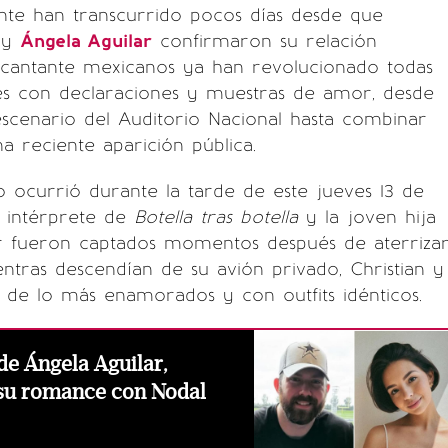
te han transcurrido pocos días desde que
l
y
Ángela Aguilar
confirmaron su relación
s cantante mexicanos ya han revolucionado todas
les con declaraciones y muestras de amor, desde
scenario del Auditorio Nacional hasta combinar
na reciente aparición pública.
ocurrió durante la tarde de este jueves 13 de
l intérprete de
Botella tras botella
y la joven hija
r fueron captados momentos después de aterriza
ntras descendían de su avión privado, Christian y
 de lo más enamorados y con outfits idénticos.
 de Ángela Aguilar,
 su romance con Nodal