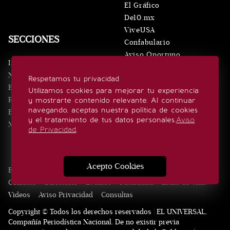
El Gráfico
De10.mx
ViveUSA
SECCIONES
Confabulario
Aviso Oportuno
Inicio
Obituarios
Noticias
Respetamos tu privacidad
Consultas
Eventos
Utilizamos cookies para mejorar tu experiencia
Realeza
y mostrarte contenido relevante. Al continuar
SÍGUENOS
navegando, aceptas nuestra política de cookies
Estilo de vida
y el tratamiento de tus datos personales.
Aviso
Minuto x Minuto
de Privacidad
.
Acepto Cookies
Edición Impresa
Noticias
Quiénes somos
Realeza
Contacto
Directorio
Eventos
Publicidad
Estilo de vida
Videos
Aviso Privacidad
Consultas
Copyright © Todos los derechos reservados | EL UNIVERSAL,
Compañía Periodística Nacional. De no existir previa