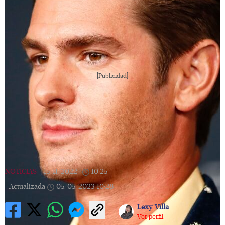
[Publicidad]
NOTICIAS
|
15/11/2022
|
10:25
|
Actualizada
05/05/2023
10:28
Lexy Villa
Ver perfil