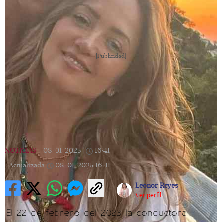
[Publicidad]
NOTICIAS
|
08/01/2025
|
16:41
|
Actualizada
08/01/2025
16:41
Leonor Reyes
Ver perfil
El 22 de febrero del 2023 la conductora