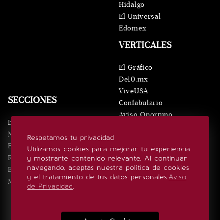
Hidalgo
El Universal
Edomex
VERTICALES
El Gráfico
De10.mx
ViveUSA
SECCIONES
Confabulario
Aviso Oportuno
Inicio
Obituarios
Noticias
Respetamos tu privacidad
Consultas
Eventos
Utilizamos cookies para mejorar tu experiencia
Realeza
y mostrarte contenido relevante. Al continuar
SÍGUENOS
navegando, aceptas nuestra política de cookies
Estilo de vida
y el tratamiento de tus datos personales.
Aviso
Minuto x Minuto
de Privacidad
.