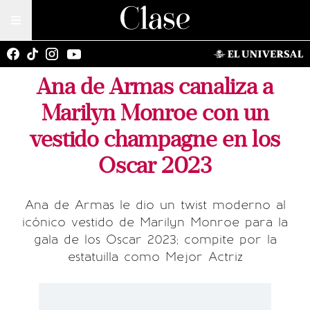
Ana de Armas canaliza a
Marilyn Monroe con un
vestido champagne en los
Oscar 2023
Ana de Armas le dio un twist moderno al
icónico vestido de Marilyn Monroe para la
gala de los Oscar 2023; compite por la
estatuilla como Mejor Actriz