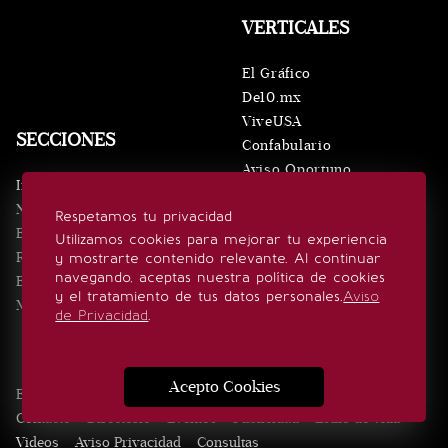
VERTICALES
El Gráfico
De10.mx
ViveUSA
SECCIONES
Confabulario
Aviso Oportuno
Inicio
Obituarios
Noticias
Respetamos tu privacidad
Consultas
Eventos
Utilizamos cookies para mejorar tu experiencia
Realeza
y mostrarte contenido relevante. Al continuar
SÍGUENOS
navegando, aceptas nuestra política de cookies
Estilo de vida
y el tratamiento de tus datos personales.
Aviso
Minuto x Minuto
de Privacidad
.
Acepto Cookies
Edición Impresa
Noticias
Quiénes somos
Realeza
Contacto
Directorio
Eventos
Publicidad
Estilo de vida
Videos
Aviso Privacidad
Consultas