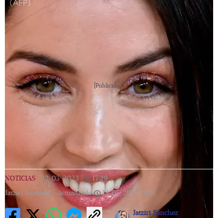
(AFP)
[Publicidad]
NOTICIAS
|
12/03/2023
|
17:29
|
Jatziri Sanchez |
Actualizada
14/05/2023
01:13
Jatziri Sánchez