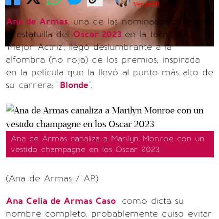
Ver perfil
Ana de Armas
, una de las nominadas a llevarse
la estatuilla del
Oscar 2023
en la terna de
'Mejor Actriz', llegó deslumbrante a la
alfombra (no roja) de los premios, inspirada
en la película que la llevó al punto más alto de
su carrera: "
Blonde
".
Ana de Armas canaliza a Marilyn Monroe con un
vestido champagne en los Oscar 2023
(Ana de Armas / AP)
Ana Celia de Armas Caso
, como dicta su
nombre completo, probablemente quiso evitar