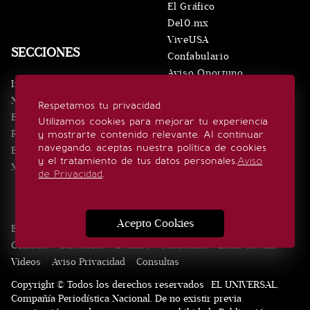
El Gráfico
De10.mx
ViveUSA
SECCIONES
Confabulario
Aviso Oportuno
Inicio
Obituarios
Noticias
Respetamos tu privacidad
Consultas
Eventos
Utilizamos cookies para mejorar tu experiencia
Realeza
y mostrarte contenido relevante. Al continuar
SÍGUENOS
navegando, aceptas nuestra política de cookies
Estilo de vida
y el tratamiento de tus datos personales.
Aviso
Minuto x Minuto
de Privacidad
.
Acepto Cookies
Edición Impresa
Noticias
Quiénes somos
Realeza
Contacto
Directorio
Eventos
Publicidad
Estilo de vida
Videos
Aviso Privacidad
Consultas
Copyright © Todos los derechos reservados | EL UNIVERSAL,
Compañía Periodística Nacional. De no existir previa