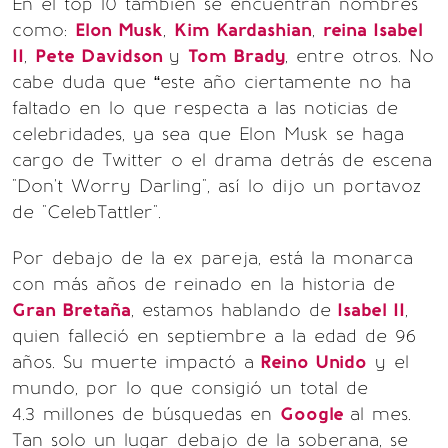
En el top 10 también se encuentran nombres
como:
Elon Musk
,
Kim Kardashian
,
reina Isabel
II
,
Pete Davidson
y
Tom Brady
, entre otros. No
cabe duda que “este año ciertamente no ha
faltado en lo que respecta a las noticias de
celebridades, ya sea que Elon Musk se haga
cargo de Twitter o el drama detrás de escena
"Don't Worry Darling", así lo dijo un portavoz
de "CelebTattler".
Por debajo de la ex pareja, está la monarca
con más años de reinado en la historia de
Gran Bretaña
, estamos hablando de
Isabel II
,
quien falleció en septiembre a la edad de 96
años. Su muerte impactó a
Reino Unido
y el
mundo, por lo que consigió un total de
4.3 millones de búsquedas en
Google
al mes.
Tan solo un lugar debajo de la soberana, se