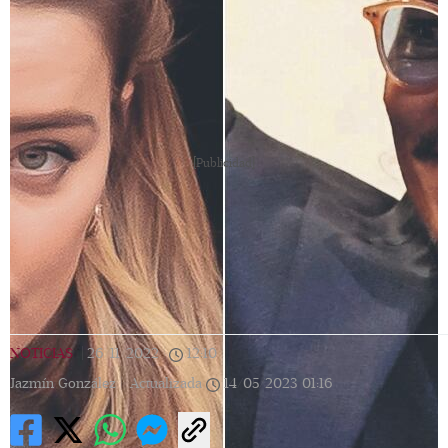
[Publicidad]
NOTICIAS
|
26/11/2022
|
12:10
|
Jazmín González |
Actualizada
14/05/2023
01:16