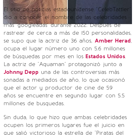
El sitio de noticias estadounidense "CelebTattler"
dio a conocer el nombre de las celebridades
más 'googleadas' durante 2022. Después de
rastrear de cerca a más de 150 personalidades,
se supo que la actriz de 36 años,
Amber Herad
,
ocupa el lugar número uno con 5.6 millones
de búsquedas por mes en los
Estados Unidos
.
La actriz de "Aquaman" protagonizó junto a
Johnny Depp
una de las controversias más
sonadas a mediados de año, lo que ocasionó
que el actor y productor de cine de 59
años se encuentre en segundo lugar con 5.5
millones de busquedas.
Sin duda, lo que hizo que ambas celebridades
ocupen los primeros lugares fue el juicio en
que salió victorioso la estrella de "Piratas del