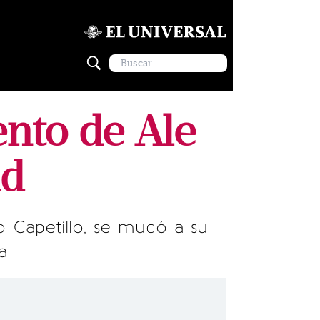
ento de Ale
id
o Capetillo, se mudó a su
a