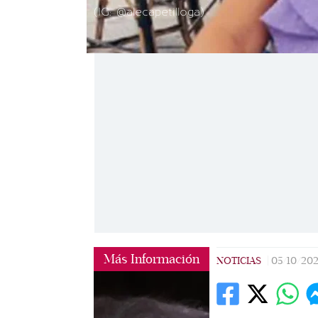
(IG: @alecapetilloga)
Más Información
NOTICIAS
|
05/10/202