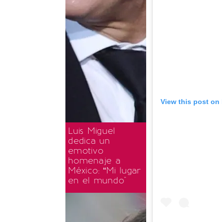
View this post on
Luis Miguel
dedica un
emotivo
homenaje a
México: “Mi lugar
en el mundo"