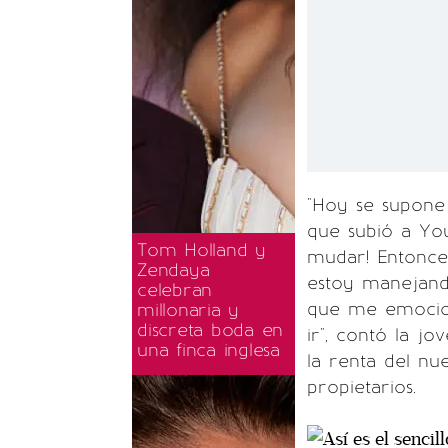
"Hoy se supone
que subió a Yo
Tom Holland y
mudar! Entonces
Zendaya
estoy manejando
celebran
que me emocio
millonaria y
discreta boda en
ir", contó la j
una finca inglesa
la renta del nu
propietarios.