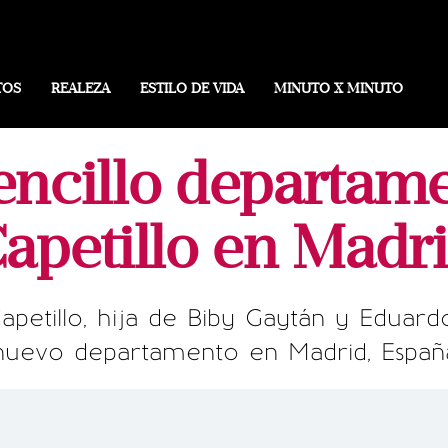
TOS
REALEZA
ESTILO DE VIDA
MINUTO X MINUTO
sencillo departam
apetillo en Madr
petillo, hija de Biby Gaytán y Eduard
nuevo departamento en Madrid, Españ