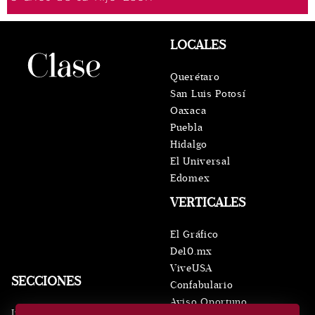
LOCALES
Querétaro
San Luis Potosí
Oaxaca
Puebla
Hidalgo
El Universal
Edomex
VERTICALES
El Gráfico
De10.mx
ViveUSA
SECCIONES
Confabulario
Aviso Oportuno
Inicio