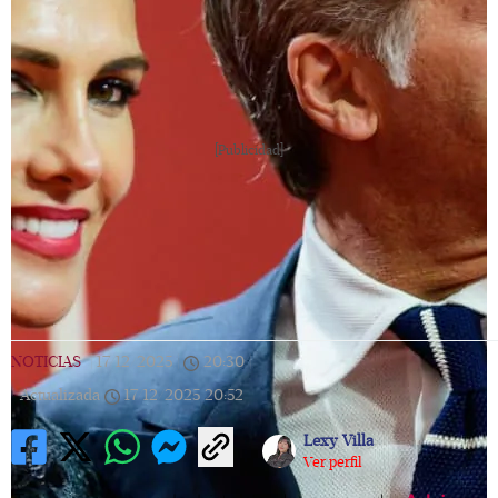
[Publicidad]
NOTICIAS
|
17/12/2025
|
20:30
|
Actualizada
17/12/2025
20:52
Lexy Villa
Ver perfil