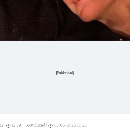
[Publicidad]
22
|
12:39
|
Actualizada
05/05/2023
10:25