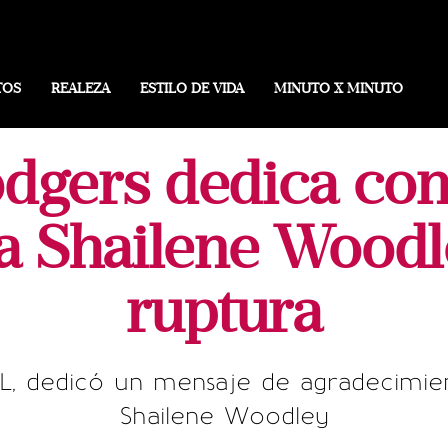
TOS
REALEZA
ESTILO DE VIDA
MINUTO X MINUTO
odgers dedica co
a Shailene Woodle
ruptura
L, dedicó un mensaje de agradecimiento
Shailene Woodley