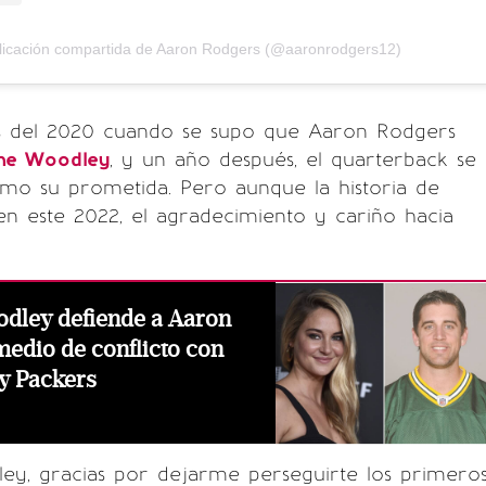
licación compartida de Aaron Rodgers (@aaronrodgers12)
 del 2020 cuando se supo que Aaron Rodgers
ene Woodley
, y un año después, el quarterback se
como su prometida. Pero aunque la historia de
n este 2022, el agradecimiento y cariño hacia
odley defiende a Aaron
edio de conflicto con
y Packers
ey, gracias por dejarme perseguirte los primero