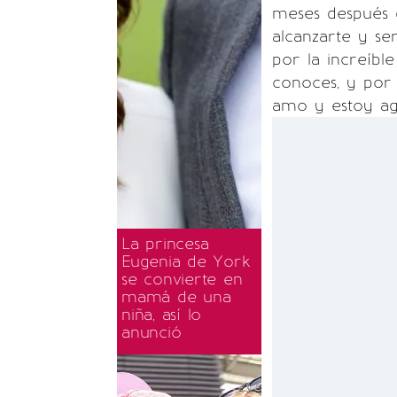
meses después 
alcanzarte y se
por la increíbl
conoces, y por
amo y estoy agr
La princesa
Eugenia de York
se convierte en
mamá de una
niña, así lo
anunció