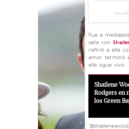
Una pub
Fue a mediados
salía con
Shail
refirió a ella 
amor terminó e
ella sigue vivo.
Shailene Wo
Rodgers en m
los Green Ba
"@shailenewoodl