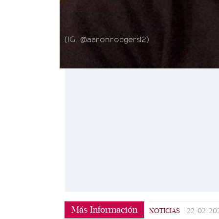
(IG: @aaronrodgers12)
Más Información
NOTICIAS
|
22/02/20