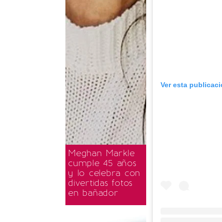
Ver esta publicac
Meghan Markle
cumple 45 años
y lo celebra con
divertidas fotos
en bañador