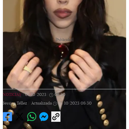
[Publicidad]
NOTICIAS
|
07/10/2023
|
08:30
|
Jessica Téllez |
Actualizada
07/10/2023
08:30