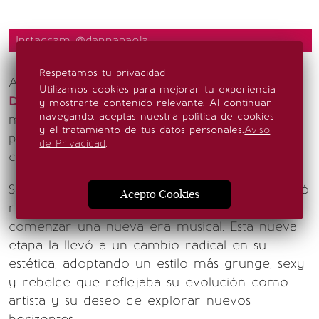
Instagram @dannapaola
Respetamos tu privacidad
A pesar del éxito musical que acompañó a
Utilizamos cookies para mejorar tu experiencia
Danna
desde su regreso a la música, hubo un
y mostrarte contenido relevante. Al continuar
navegando, aceptas nuestra política de cookies
momento en el que sintió que estaba
y el tratamiento de tus datos personales.
Aviso
perdiendo el control creativo sobre sus
de Privacidad
.
canciones y conceptos musicales.
Sin embargo, en un giro determinante, decidió
Acepto Cookies
retomar las riendas de su carrera artística y
comenzar una nueva era musical. Esta nueva
etapa la llevó a un cambio radical en su
estética, adoptando un estilo más grunge, sexy
y rebelde que reflejaba su evolución como
artista y su deseo de explorar nuevos
horizontes.