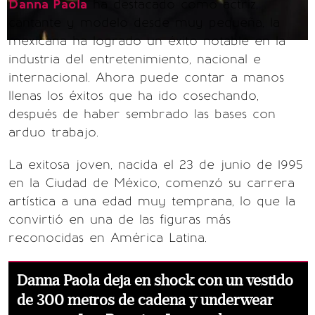
Danna Paola
ha destacado como actriz,
cantante y modelo desde muy pequeña, la
mexicana ha logrado un éxito notable en la
industria del entretenimiento, nacional e
internacional. Ahora puede contar a manos
llenas los éxitos que ha ido cosechando,
después de haber sembrado las bases con
arduo trabajo.
La exitosa joven, nacida el 23 de junio de 1995
en la Ciudad de México, comenzó su carrera
artística a una edad muy temprana, lo que la
convirtió en una de las figuras más
reconocidas en América Latina.
Danna Paola deja en shock con un vestido
de 300 metros de cadena y underwear