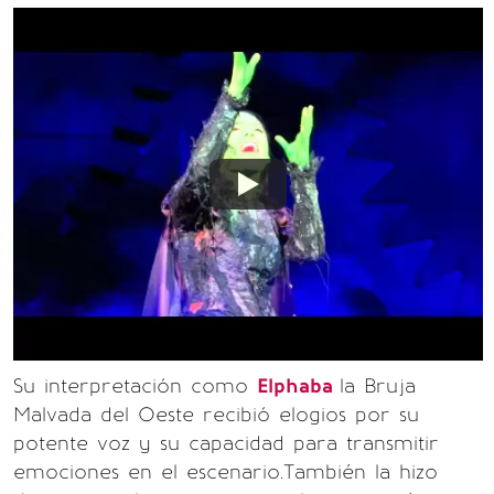
Su interpretación como
Elphaba
la Bruja
Malvada del Oeste recibió elogios por su
potente voz y su capacidad para transmitir
emociones en el escenario.También la hizo