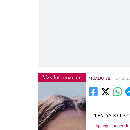
Más Información
MUNDO VIP
|
07/11/2
TEMAS RELA
flipping
noviembr