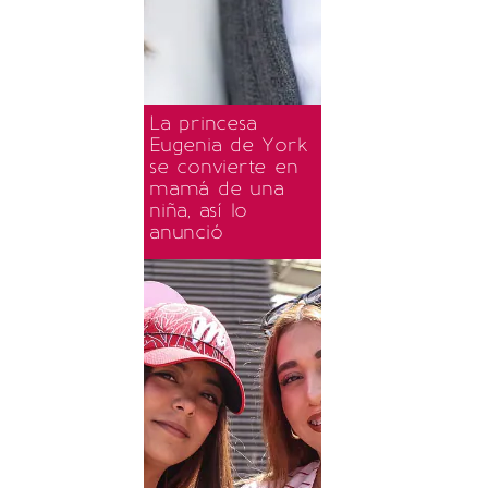
La princesa
Eugenia de York
se convierte en
mamá de una
niña, así lo
anunció