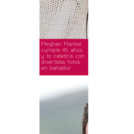
Meghan Markle
cumple 45 años
y lo celebra con
divertidas fotos
en bañador