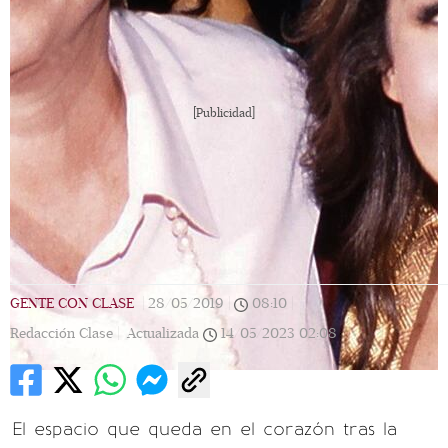
[Publicidad]
GENTE CON CLASE
|
28/05/2019
|
08:10
|
Redacción Clase |
Actualizada
14/05/2023
02:08
El espacio que queda en el corazón tras la