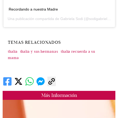
Recordando a nuestra Madre
Una publicación compartida de
Gabriela Sodi
(@sodigabriela) el
2
TEMAS RELACIONADOS
thalia
thalia y sus hermanas
thalia recuerda a su
mama
Más Información