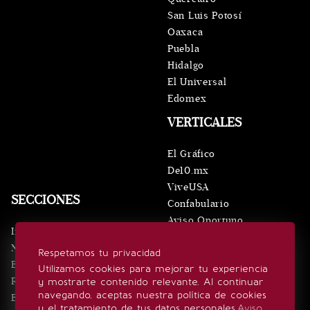
San Luis Potosí
Oaxaca
Puebla
Hidalgo
El Universal
Edomex
VERTICALES
El Gráfico
De10.mx
ViveUSA
SECCIONES
Confabulario
Aviso Oportuno
Inicio
Obituarios
Noticias
Respetamos tu privacidad
Consultas
Eventos
Utilizamos cookies para mejorar tu experiencia
Realeza
y mostrarte contenido relevante. Al continuar
SÍGUENOS
navegando, aceptas nuestra política de cookies
Estilo de vida
y el tratamiento de tus datos personales.
Aviso