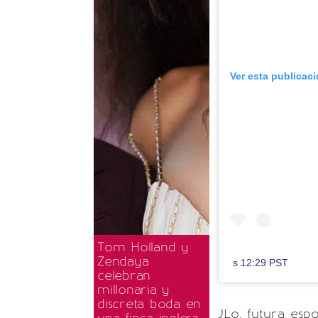
Ver esta publicac
Tom Holland y
Zendaya
s 12:29 PST
celebran
millonaria y
discreta boda en
JLo, futura esp