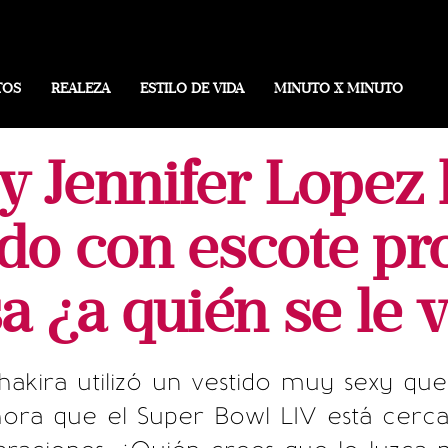
TOS
REALEZA
ESTILO DE VIDA
MINUTO X MINUTO
y Jennifer Lopez
ido con escote pr
sa ¿a quién se le 
akira utilizó un vestido muy sexy qu
hora que el Super Bowl LIV está cerc