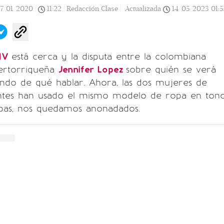
17/01/2020
|
11:22
|
Redacción Clase |
Actualizada
14/05/2023
01:5
LIV
está cerca y la disputa entre la colombiana
uertorriqueña
Jennifer Lopez
sobre quién se verá
ando de qué hablar. Ahora, las dos mujeres de
ntes han usado el mismo modelo de ropa en ton
bas, nos quedamos anonadados.