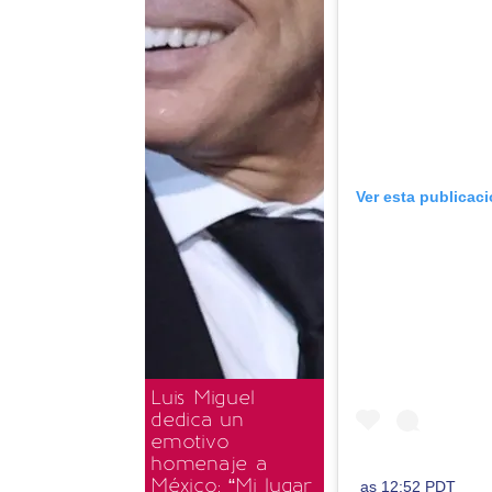
Ver esta publicac
Luis Miguel
dedica un
emotivo
homenaje a
México: “Mi lugar
as 12:52 PDT