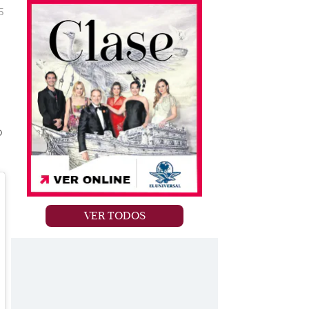
5
o
VER TODOS