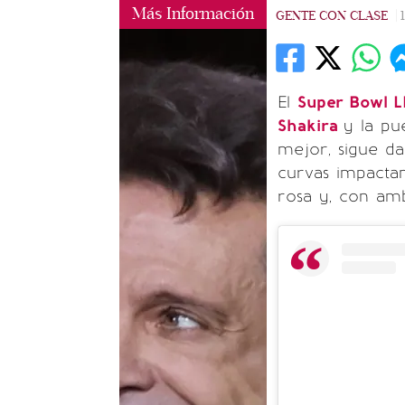
Más Información
GENTE CON CLASE
|
El
Super Bowl 
Shakira
y la p
mejor, sigue d
curvas impacta
rosa y, con am