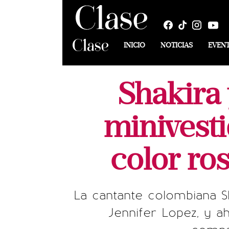
INICIO
NOTICIAS
EVEN
Shakira 
minivest
color ro
La cantante colombiana Sh
Jennifer Lopez, y a