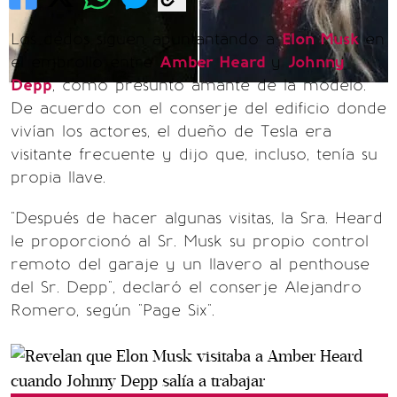
Los dedos siguen apuntantando a
Elon Musk
en
el embrollo entre
Amber Heard
y
Johnny
Depp
, como presunto amante de la modelo.
De acuerdo con el conserje del edificio donde
vivían los actores, el dueño de Tesla era
visitante frecuente y dijo que, incluso, tenía su
propia llave.
"Después de hacer algunas visitas, la Sra. Heard
le proporcionó al Sr. Musk su propio control
remoto del garaje y un llavero al penthouse
del Sr. Depp", declaró el conserje Alejandro
Romero, según "Page Six".