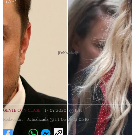
(AP)
[Publicidad]
GENTE CON CLASE
|
17/07/2020
|
11:14
|
Redacción |
Actualizada
14/05/2023
01:46