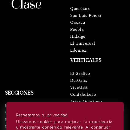
Querétaro
San Luis Potosí
Oaxaca
Puebla
Hidalgo
El Universal
Edomex
VERTICALES
El Gráfico
De10.mx
ViveUSA
SECCIONES
Confabulario
Aviso Oportuno
Inicio
Obituarios
Noticias
Respetamos tu privacidad
Consultas
Eventos
Utilizamos cookies para mejorar tu experiencia
Realeza
y mostrarte contenido relevante. Al continuar