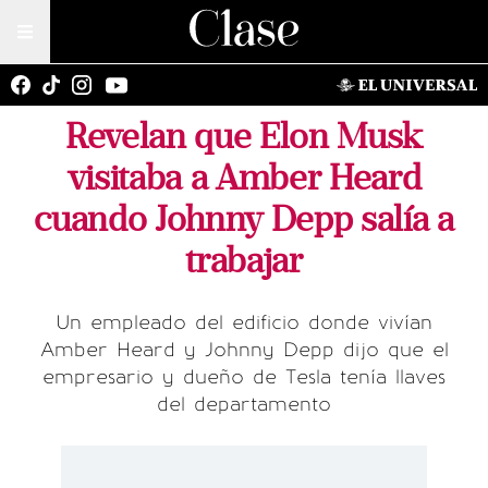
Revelan que Elon Musk
visitaba a Amber Heard
cuando Johnny Depp salía a
trabajar
Un empleado del edificio donde vivían
Amber Heard y Johnny Depp dijo que el
empresario y dueño de Tesla tenía llaves
del departamento