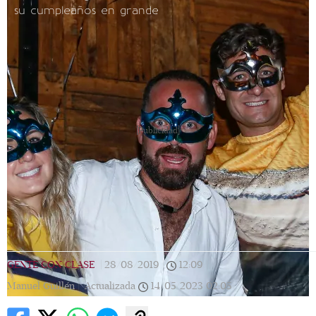
su cumpleaños en grande
[Publicidad]
GENTE CON CLASE
|
28/08/2019
|
12:09
|
Manuel Guillén |
Actualizada
14/05/2023
02:05