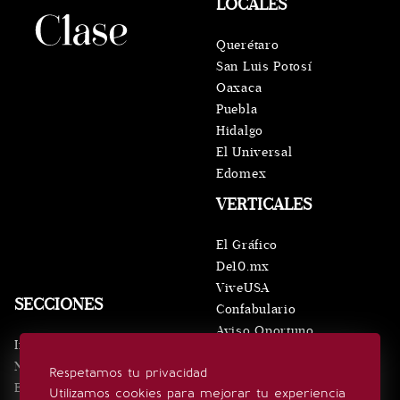
LOCALES
Querétaro
San Luis Potosí
Oaxaca
Puebla
Hidalgo
El Universal
Edomex
VERTICALES
El Gráfico
De10.mx
ViveUSA
SECCIONES
Confabulario
Aviso Oportuno
Inicio
Obituarios
Noticias
Respetamos tu privacidad
Consultas
Eventos
Utilizamos cookies para mejorar tu experiencia