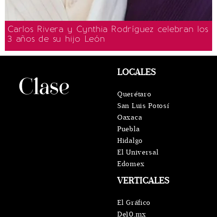
Carlos Rivera y Cynthia Rodríguez celebran los
3 años de su hijo León
LOCALES
Querétaro
San Luis Potosí
Oaxaca
Puebla
Hidalgo
El Universal
Edomex
VERTICALES
El Gráfico
De10.mx