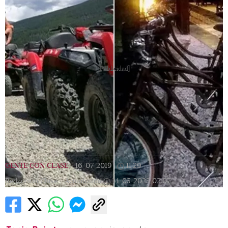
[Publicidad]
GENTE CON CLASE
|
16/07/2019
|
11:29
|
Redacción Clase |
Actualizada
14/05/2023
02:07