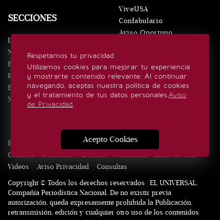
ViveUSA
SECCIONES
Confabulario
Aviso Oportuno
Inicio
Obituarios
Noticias
Respetamos tu privacidad
Consultas
Eventos
Utilizamos cookies para mejorar tu experiencia
Realeza
y mostrarte contenido relevante. Al continuar
SÍGUENOS
navegando, aceptas nuestra política de cookies
Estilo de vida
y el tratamiento de tus datos personales.
Aviso
Minuto x Minuto
de Privacidad
.
Acepto Cookies
Edición Impresa
Noticias
Quiénes somos
Realeza
Contacto
Directorio
Eventos
Publicidad
Estilo de vida
Videos
Aviso Privacidad
Consultas
Copyright © Todos los derechos reservados | EL UNIVERSAL,
Compañía Periodística Nacional. De no existir previa
autorización, queda expresamente prohibida la Publicación,
retransmisión, edición y cualquier otro uso de los contenidos