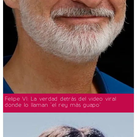
Felipe VI: La verdad detrás del video viral
donde lo llaman "el rey más guapo"