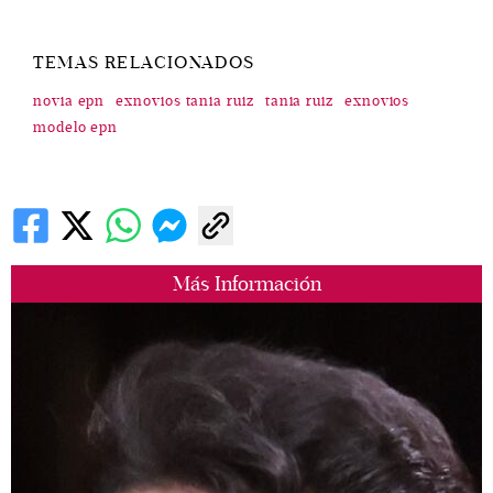
TEMAS RELACIONADOS
novia epn
exnovios tania ruiz
tania ruiz
exnovios
modelo epn
Más Información