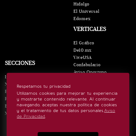
Hidalgo
El Universal
Edomex
VERTICALES
El Gráfico
De10.mx
ViveUSA
SECCIONES
Confabulario
Aviso Oportuno
Inicio
Obituarios
Noticias
Respetamos tu privacidad
Consultas
Eventos
Utilizamos cookies para mejorar tu experiencia
Realeza
y mostrarte contenido relevante. Al continuar
SÍGUENOS
navegando, aceptas nuestra política de cookies
Estilo de vida
y el tratamiento de tus datos personales.
Aviso
Minuto x Minuto
de Privacidad
.