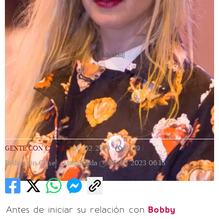
[Publicidad]
GENTE CON CLASE
|
06/02/2019
|
18:59
|
Redacción Clase |
Actualizada
06/05/2023
06:18
Antes de iniciar su relación con
Bobby