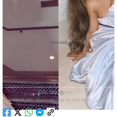
[Publicidad]
GENTE CON CLASE
|
17/02/2019
|
11:07
|
Redacción CLASE |
Actualizada
06/05/2023
06:25