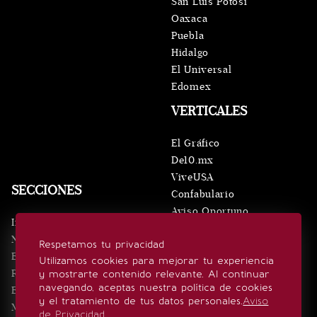
San Luis Potosí
Oaxaca
Puebla
Hidalgo
El Universal
Edomex
VERTICALES
El Gráfico
De10.mx
ViveUSA
SECCIONES
Confabulario
Aviso Oportuno
Inicio
Obituarios
Noticias
Respetamos tu privacidad
Consultas
Eventos
Utilizamos cookies para mejorar tu experiencia
Realeza
y mostrarte contenido relevante. Al continuar
SÍGUENOS
navegando, aceptas nuestra política de cookies
Estilo de vida
y el tratamiento de tus datos personales.
Aviso
Minuto x Minuto
de Privacidad
.