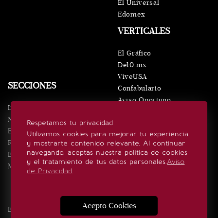
El Universal
Edomex
VERTICALES
El Gráfico
De10.mx
ViveUSA
SECCIONES
Confabulario
Aviso Oportuno
Inicio
Obituarios
Noticias
Respetamos tu privacidad
Consultas
Eventos
Utilizamos cookies para mejorar tu experiencia
Realeza
y mostrarte contenido relevante. Al continuar
SÍGUENOS
navegando, aceptas nuestra política de cookies
Estilo de vida
y el tratamiento de tus datos personales.
Aviso
Minuto x Minuto
de Privacidad
.
Acepto Cookies
Edición Impresa
Noticias
Quiénes somos
Realeza