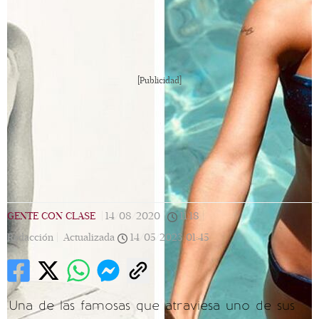
[Publicidad]
GENTE CON CLASE
|
14/08/2020
|
11:18
|
Redacción |
Actualizada
14/05/2023
01:45
Una de las famosas que atraviesa uno de sus