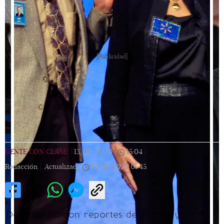
[Publicidad]
GENTE CON CLASE
|
13/08/2020
|
15:04
|
Redacción |
Actualizada
14/05/2023
01:45
De acuerdo con reportes de Forbes y