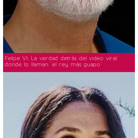
Felipe VI: La verdad detrás del video viral
donde lo llaman "el rey más guapo"