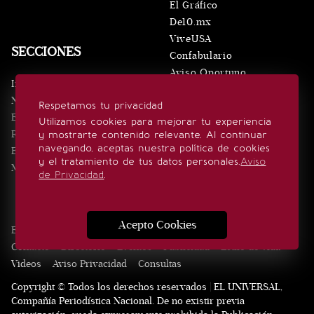
El Gráfico
De10.mx
ViveUSA
SECCIONES
Confabulario
Aviso Oportuno
Inicio
Obituarios
Noticias
Respetamos tu privacidad
Consultas
Eventos
Utilizamos cookies para mejorar tu experiencia
Realeza
y mostrarte contenido relevante. Al continuar
SÍGUENOS
navegando, aceptas nuestra política de cookies
Estilo de vida
y el tratamiento de tus datos personales.
Aviso
Minuto x Minuto
de Privacidad
.
Acepto Cookies
Edición Impresa
Noticias
Quiénes somos
Realeza
Contacto
Directorio
Eventos
Publicidad
Estilo de vida
Videos
Aviso Privacidad
Consultas
Copyright © Todos los derechos reservados | EL UNIVERSAL,
Compañía Periodística Nacional. De no existir previa