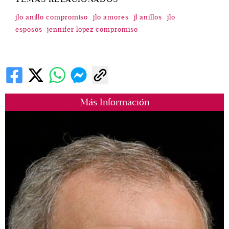
jlo anillo compromiso
jlo amores
jl anillos
jlo
esposos
jennifer lopez compromiso
Más Información