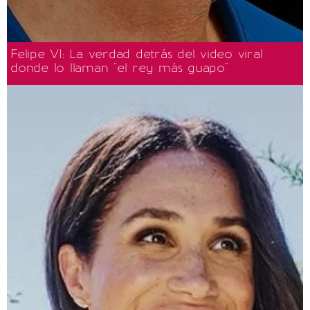
Felipe VI: La verdad detrás del video viral
donde lo llaman "el rey más guapo"