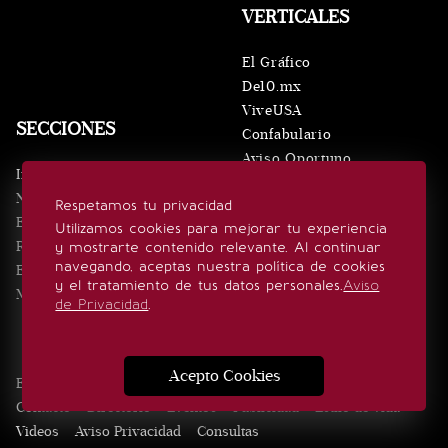
VERTICALES
El Gráfico
De10.mx
ViveUSA
SECCIONES
Confabulario
Aviso Oportuno
Inicio
Obituarios
Noticias
Respetamos tu privacidad
Consultas
Eventos
Utilizamos cookies para mejorar tu experiencia
Realeza
y mostrarte contenido relevante. Al continuar
SÍGUENOS
navegando, aceptas nuestra política de cookies
Estilo de vida
y el tratamiento de tus datos personales.
Aviso
Minuto x Minuto
de Privacidad
.
Acepto Cookies
Edición Impresa
Noticias
Quiénes somos
Realeza
Contacto
Directorio
Eventos
Publicidad
Estilo de vida
Videos
Aviso Privacidad
Consultas