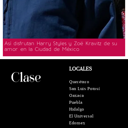
Así disfrutan Harry Styles y Zoë Kravitz de su
amor en la Ciudad de México
LOCALES
Querétaro
San Luis Potosí
Oaxaca
Puebla
Hidalgo
El Universal
Edomex