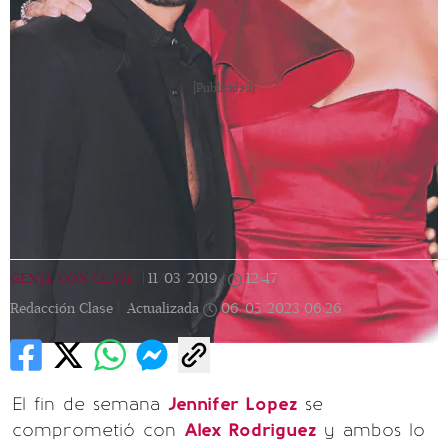
[Publicidad]
GENTE CON CLASE
|
11/03/2019
|
12:47
|
Redacción Clase |
Actualizada
06/05/2023
06:26
El fin de semana
Jennifer Lopez
se
comprometió con
Alex Rodriguez
y ambos lo