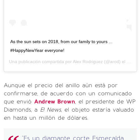
As the sun sets on 2018, from our family to yours ...
#HappyNewYear everyone!
Una publicación compartida por
Alex Rodriguez
(@arod) el
31 de 
Aunque el precio del anillo aún está por
confirmarse, de acuerdo con un comunicado
que envió
Andrew Brown
, el presidente de WP
Diamonds, a
E! News
, el objeto estaría valuado
en hasta un millón de dólares.
"Es un diamante corte Esmeralda