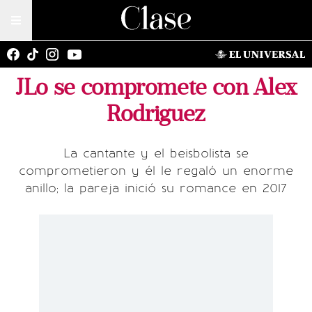
JLo se compromete con Alex
Rodriguez
La cantante y el beisbolista se
comprometieron y él le regaló un enorme
anillo; la pareja inició su romance en 2017