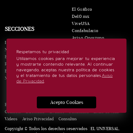
El Gráfico
De10.mx
ViveUSA
SECCIONES
Confabulario
Aviso Oportuno
Inicio
Obituarios
Noticias
Respetamos tu privacidad
Consultas
Eventos
Utilizamos cookies para mejorar tu experiencia
Realeza
y mostrarte contenido relevante. Al continuar
SÍGUENOS
navegando, aceptas nuestra política de cookies
Estilo de vida
y el tratamiento de tus datos personales.
Aviso
Minuto x Minuto
de Privacidad
.
Acepto Cookies
Edición Impresa
Noticias
Quiénes somos
Realeza
Contacto
Directorio
Eventos
Publicidad
Estilo de vida
Videos
Aviso Privacidad
Consultas
Copyright © Todos los derechos reservados | EL UNIVERSAL,