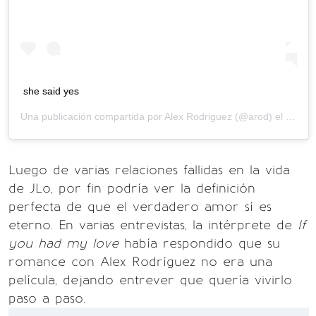
she said yes
Una publicación compartida por
Alex Rodriguez
(@arod) el
9 de M
Luego de varias relaciones fallidas en la vida
de JLo, por fin podría ver la definición
perfecta de que el verdadero amor sí es
eterno. En varias entrevistas, la intérprete de
If
you had my love
había respondido que su
romance con Alex Rodríguez no era una
película, dejando entrever que quería vivirlo
paso a paso.