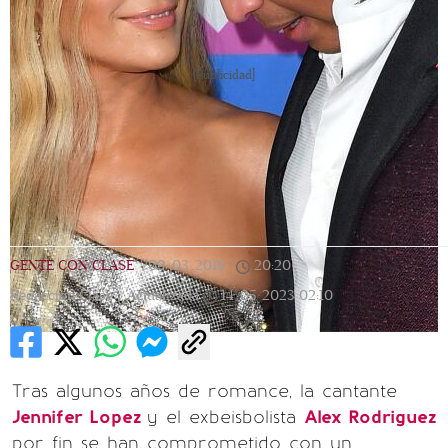
[Publicidad]
GENTE CON CLASE
|
09/03/2019
|
20:20
|
Redacción Clase |
Actualizada
14/05/2023
02:10
Tras algunos años de romance, la cantante
Jennifer Lopez
y el exbeisbolista
Alex Rodriguez
por fin se han comprometido con un