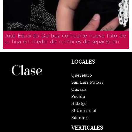
José Eduardo Derbez comparte nueva foto de
su hija en medio de rumores de separación
LOCALES
Querétaro
San Luis Potosí
Oaxaca
Puebla
Hidalgo
El Universal
Edomex
VERTICALES