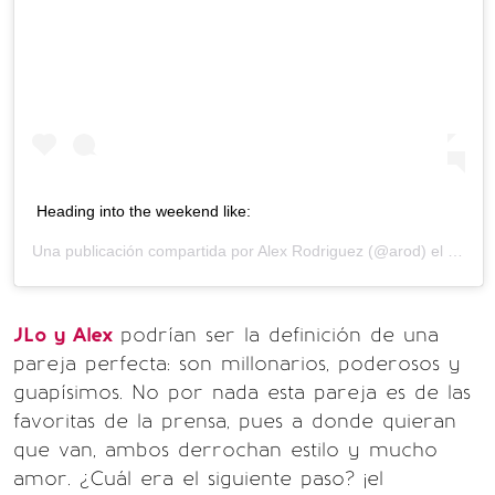
Heading into the weekend like:
Una publicación compartida por
Alex Rodriguez
(@arod) el
8 de M
JLo y Alex
podrían ser la definición de una
pareja perfecta: son millonarios, poderosos y
guapísimos. No por nada esta pareja es de las
favoritas de la prensa, pues a donde quieran
que van, ambos derrochan estilo y mucho
amor. ¿Cuál era el siguiente paso? ¡el