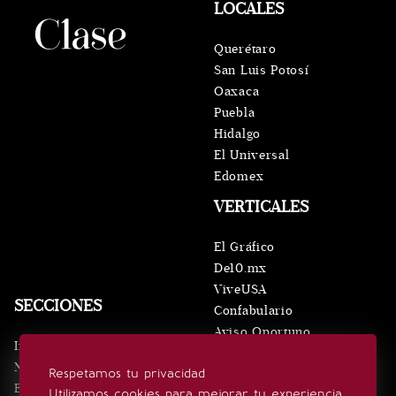
LOCALES
Querétaro
San Luis Potosí
Oaxaca
Puebla
Hidalgo
El Universal
Edomex
VERTICALES
El Gráfico
De10.mx
ViveUSA
SECCIONES
Confabulario
Aviso Oportuno
Inicio
Obituarios
Noticias
Respetamos tu privacidad
Consultas
Eventos
Utilizamos cookies para mejorar tu experiencia