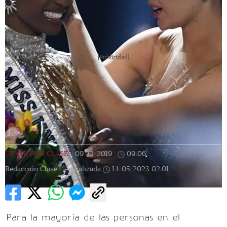
[Publicidad]
GENTE CON CLASE
|
09/12/2019
|
09:06
|
Redacción Clase |
Actualizada
14/05/2023
02:01
Para la mayoría de las personas en el