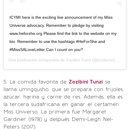
ICYMI here is the exciting live announcement of my Miss
Universe advocacy. Remember to pledge by visiting
www.heforshe.org Please find the link to the website on my
bio. Remember to use the hashtags #HeForShe and
#MissSALoveLetter Can I count on you?
Una publicación compartida de
Zozibini Tunzi
(@zozitunzi) el
11 N
5. La comida favorita de
Zozibini Tunzi
se
llama umngqusho, que se prepara con frijoles,
azúcar, harina y carne de res. Además, ella es
la tercera sudafricana en ganar el certamen
Miss Universo. La primera fue Margaret
Gardiner (1978) y después Demi-Leigh Nel-
Peters (2017).