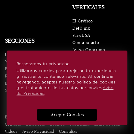
VERTICALES
El Gráfico
De10.mx
ViveUSA
SECCIONES
Confabulario
Aviso Oportuno
Inicio
Obituarios
Noticias
Respetamos tu privacidad
Consultas
Eventos
Utilizamos cookies para mejorar tu experiencia
Realeza
y mostrarte contenido relevante. Al continuar
SÍGUENOS
navegando, aceptas nuestra política de cookies
Estilo de vida
y el tratamiento de tus datos personales.
Aviso
Minuto x Minuto
de Privacidad
.
Acepto Cookies
Edición Impresa
Noticias
Quiénes somos
Realeza
Contacto
Directorio
Eventos
Publicidad
Estilo de vida
Videos
Aviso Privacidad
Consultas