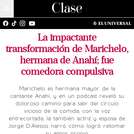
La impactante
transformación de Marichelo,
hermana de Anahí; fue
comedora compulsiva
Marichelo es hermana mayor de la
cantante Anahí, y en un podcast reveló su
doloroso camino para salir del círculo
vicioso de la comida; con la voz
entrecortada, la también actriz y esposa de
Jorge D'Alessio narró cómo logró retomar
su amor propio