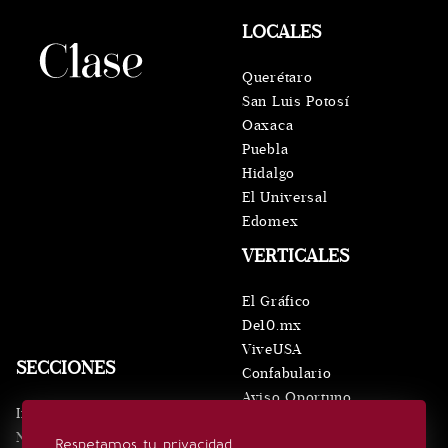
LOCALES
Querétaro
San Luis Potosí
Oaxaca
Puebla
Hidalgo
El Universal
Edomex
VERTICALES
El Gráfico
De10.mx
ViveUSA
SECCIONES
Confabulario
Aviso Oportuno
Inicio
Obituarios
Noticias
Respetamos tu privacidad
Consultas