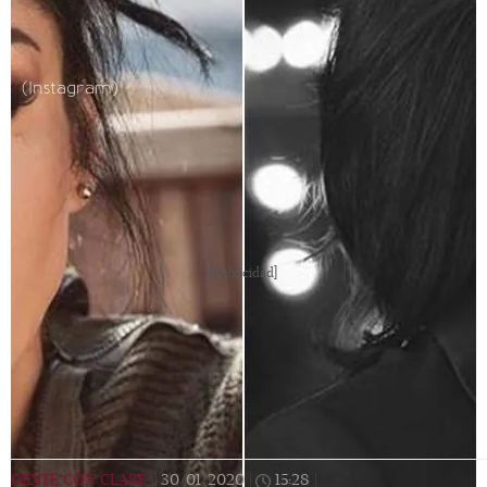
(Instagram)
[Publicidad]
GENTE CON CLASE
|
30/01/2020
|
15:28
|