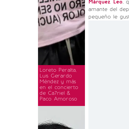
Márquez
.
Leo
, 
amante del depo
pequeño le gust
Loreto Peralta,
Luis Gerardo
Méndez y más
en el concierto
de Ca7riel &
Paco Amoroso