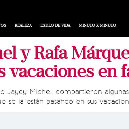
TOS
REALEZA
ESTILO DE VIDA
MINUTO X MINUTO
el y Rafa Márque
s vacaciones en f
Jaydy Michel, compartieron algunas 
ue se la están pasando en sus vacacion