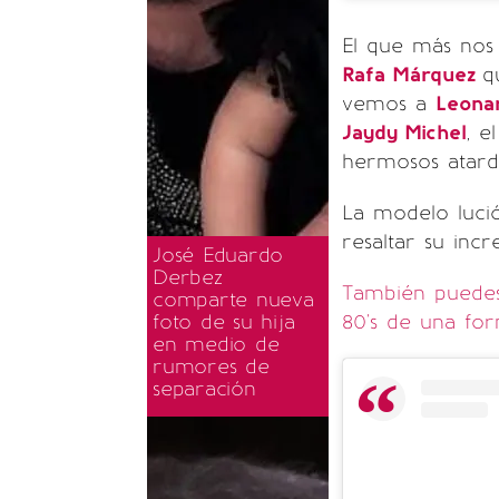
El que más nos 
Rafa Márquez
q
vemos a
Leona
Jaydy Michel
, e
hermosos atardec
La modelo lució
resaltar su incre
José Eduardo
Derbez
También puedes
comparte nueva
80's de una fo
foto de su hija
en medio de
rumores de
separación