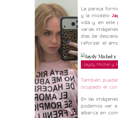
La pareja forma
y la modelo
Ja
vida y, en este
varias imágene
días de descan
reforzar el amo
Jaydy Michel y R
También puedes 
ocupado el cor
En las imágene
podemos ver 
alberca en com