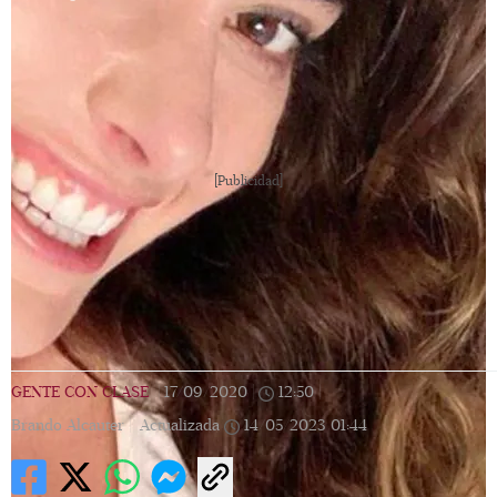
[Publicidad]
GENTE CON CLASE
|
17/09/2020
|
12:50
|
Brando Alcauter |
Actualizada
14/05/2023
01:44