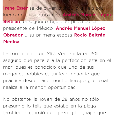
Irene Esser
se dejó ver tranquila y relajada
luego de su ruptura con
Andrés Manuel López
Beltrán
, el segundo hijo que procreó el
presidente de México,
Andrés Manuel López
Obrador
y su primera esposa
Rocío Beltrán
Medina
.
La mujer que fue Miss Venezuela en 2011
aseguró que para ella la perfección está en el
mar, pues es conocido que uno de sus
mayores hobbies es surfear, deporte que
practica desde hace mucho tiempo y el cual
realiza a la menor oportunidad.
No obstante, la joven de 28 años no sólo
presumió lo feliz que estaba en la playa,
también presumió cuerpazo y lo guapa que