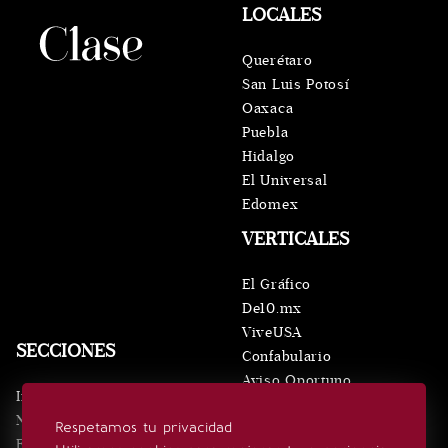
LOCALES
Querétaro
San Luis Potosí
Oaxaca
Puebla
Hidalgo
El Universal
Edomex
VERTICALES
El Gráfico
De10.mx
ViveUSA
SECCIONES
Confabulario
Aviso Oportuno
Inicio
Obituarios
Noticias
Respetamos tu privacidad
Consultas
Eventos