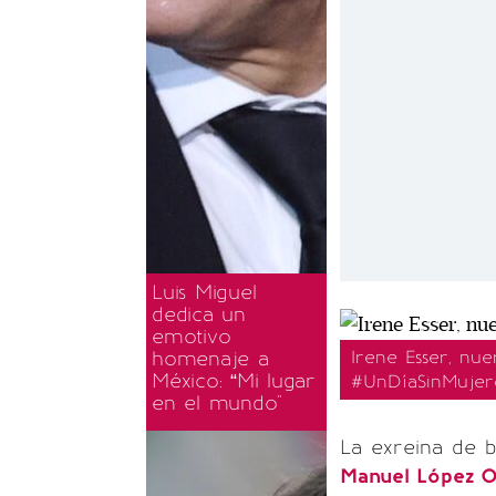
Luis Miguel
dedica un
emotivo
homenaje a
Irene Esser, nu
México: “Mi lugar
#UnDíaSinMujer
en el mundo"
La exreina de 
Manuel López 