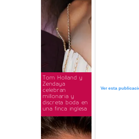
Tom Holland y
Zendaya
Ver esta publicac
celebran
millonaria y
discreta boda en
una finca inglesa