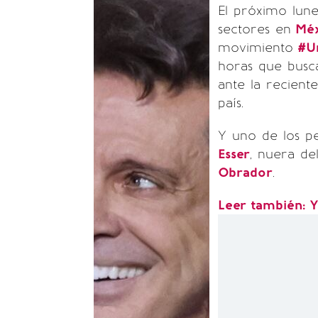
El próximo lun
sectores en
Méx
movimiento
#Un
horas que busc
ante la recient
país.
Y uno de los p
Esser
, nuera de
Obrador
.
Leer también: 