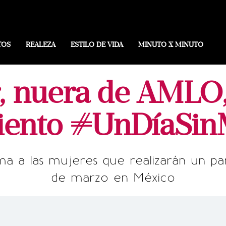
TOS
REALEZA
ESTILO DE VIDA
MINUTO X MINUTO
r, nuera de AMLO,
ento #UnDíaSin
ma a las mujeres que realizarán un p
de marzo en México