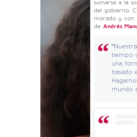
sumarse a la so
del gobierno. C
morado y con 
de
Andrés Manu
“Nuestr
tiempo c
una for
basado e
Hagamos
mundo e