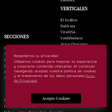
Edomex
VERTICALES
El Gráfico
De10.mx
ViveUSA
SECCIONES
Confabulario
Aviso Oportuno
Inicio
Obituarios
Noticias
Respetamos tu privacidad
Consultas
Eventos
Utilizamos cookies para mejorar tu experiencia
Realeza
y mostrarte contenido relevante. Al continuar
SÍGUENOS
navegando, aceptas nuestra política de cookies
Estilo de vida
y el tratamiento de tus datos personales.
Aviso
Minuto x Minuto
de Privacidad
.
Acepto Cookies
Edición Impresa
Noticias
Quiénes somos
Realeza
Contacto
Directorio
Eventos
Publicidad
Estilo de vida