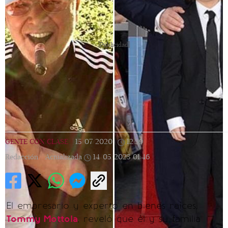
[Publicidad]
GENTE CON CLASE
|
15/07/2020
|
12:39
|
Redacción |
Actualizada
14/05/2023
01:46
El empresario y experto en bienes raíces,
Tommy Mottola
, reveló que él y su familia