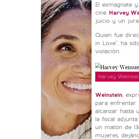
El exmagnate y
cine
Harvey We
juicio y un jur
Quien fue direc
in Love", ha si
violación.
Harvey Weinstei
Weinstein
, exp
para enfrentar 
alcanzar hasta 
la fiscal adjun
un matón de 136
mujeres, dejánd