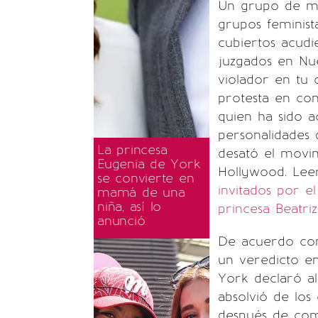
Un grupo de muj
grupos feminist
cubiertos acudi
juzgados en Nue
violador en tu
protesta en con
quien ha sido a
personalidades 
La princesa
desató el movi
Eugenia de York
Hollywood. Lee
se convierte en
invitados por el
mamá de una
niña, así lo
princesa Beatriz
anunció
De acuerdo con
un veredicto en
York declaró al
absolvió de los
después de com