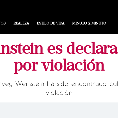
TOS
REALEZA
ESTILO DE VIDA
MINUTO X MINUTO
nstein es declara
por violación
rvey Weinstein ha sido encontrado cul
violación