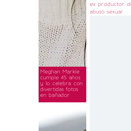
ex productor d
abuso sexual
Meghan Markle
cumple 45 años
y lo celebra con
divertidas fotos
en bañador