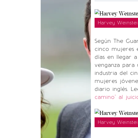
Harvey Weinstei
Según The Guar
cinco mujeres 
días en llegar 
venganza para 
industria del c
mujeres jóvenes
diario inglés. 
camino" al juic
Harvey Weinstei