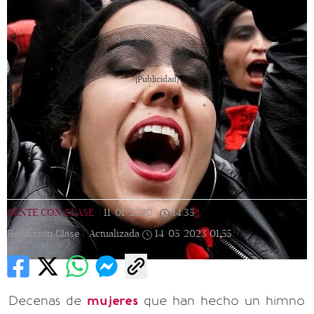
[Publicidad]
GENTE CON CLASE
|
11/01/2020
|
14:35
|
Redacción Clase |
Actualizada
14/05/2023
01:55
Decenas de
mujeres
que han hecho un himno