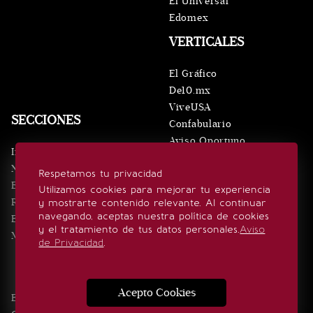
El Universal
Edomex
VERTICALES
El Gráfico
De10.mx
ViveUSA
SECCIONES
Confabulario
Aviso Oportuno
Inicio
Obituarios
Noticias
Respetamos tu privacidad
Consultas
Eventos
Utilizamos cookies para mejorar tu experiencia
Realeza
y mostrarte contenido relevante. Al continuar
SÍGUENOS
navegando, aceptas nuestra política de cookies
Estilo de vida
y el tratamiento de tus datos personales.
Aviso
Minuto x Minuto
de Privacidad
.
Acepto Cookies
Edición Impresa
Noticias
Quiénes somos
Realeza