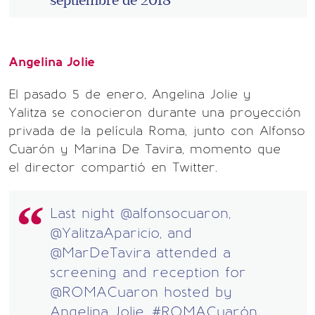
septiembre de 2018
Angelina Jolie
El pasado 5 de enero, Angelina Jolie y
Yalitza se conocieron durante una proyección
privada de la película Roma, junto con Alfonso
Cuarón y Marina De Tavira, momento que
el director compartió en Twitter.
Last night
@alfonsocuaron
,
@YalitzaAparicio
, and
@MarDeTavira
attended a
screening and reception for
@ROMACuaron
hosted by
Angelina Jolie.
#ROMACuarón