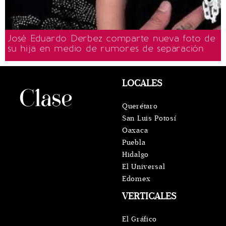
José Eduardo Derbez comparte nueva foto de
su hija en medio de rumores de separación
LOCALES
Querétaro
San Luis Potosí
Oaxaca
Puebla
Hidalgo
El Universal
Edomex
VERTICALES
El Gráfico