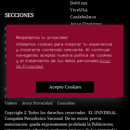
De10.mx
ViveUSA
SECCIONES
Confabulario
Aviso Oportuno
Inicio
Obituarios
Noticias
Respetamos tu privacidad
Consultas
Eventos
Utilizamos cookies para mejorar tu experiencia
Realeza
y mostrarte contenido relevante. Al continuar
SÍGUENOS
navegando, aceptas nuestra política de cookies
Estilo de vida
y el tratamiento de tus datos personales.
Aviso
Minuto x Minuto
de Privacidad
.
Acepto Cookies
Edición Impresa
Noticias
Quiénes somos
Realeza
Contacto
Directorio
Eventos
Publicidad
Estilo de vida
Videos
Aviso Privacidad
Consultas
Copyright © Todos los derechos reservados | EL UNIVERSAL,
Compañía Periodística Nacional. De no existir previa
autorización, queda expresamente prohibida la Publicación,