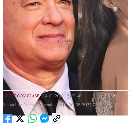
[Publicidad]
GENTE CON CLASE
|
14/01/2019
|
21:40
|
Jacqueline Arteaga |
Actualizada
06/05/2023
06:56