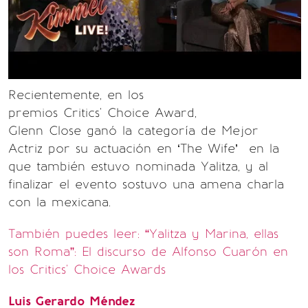
Recientemente, en los
premios Critics' Choice Award,
Glenn Close ganó la categoría de Mejor
Actriz por su actuación en ‘The Wife’ en la
que también estuvo nominada Yalitza, y al
finalizar el evento sostuvo una amena charla
con la mexicana.
También puedes leer: “Yalitza y Marina, ellas
son Roma”: El discurso de Alfonso Cuarón en
los Critics' Choice Awards
Luis Gerardo Méndez