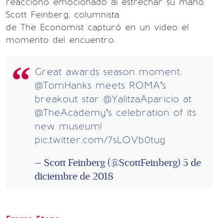
reaccionó emocionado al estrechar su mano.
Scott Feinberg, columnista
de The Economist capturó en un video el
momento del encuentro.
Great awards season moment:
@TomHanks
meets ROMA’s
breakout star
@YalitzaAparicio
at
@TheAcademy
’s celebration of its
new museum!
pic.twitter.com/7sLOVb0tug
— Scott Feinberg (@ScottFeinberg)
5 de
diciembre de 2018