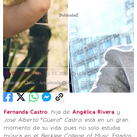
[Publicidad]
GENTE CON CLASE
|
25/03/2019
|
14:58
|
Redacción Clase |
Actualizada
14/05/2023
02:10
Fernanda Castro
, hija de
Angélica Rivera
y
José Alberto “Güero” Castro
, está en un gran
momento de su vida, pues no solo estudia
música en el
Berklee College of Music
, Estados