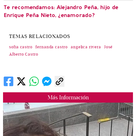
Te recomendamos: Alejandro Peña, hijo de
Enrique Peña Nieto, ¿enamorado?
TEMAS RELACIONADOS
sofia castro
fernanda castro
angelica rivera
José
Alberto Castro
Más Información