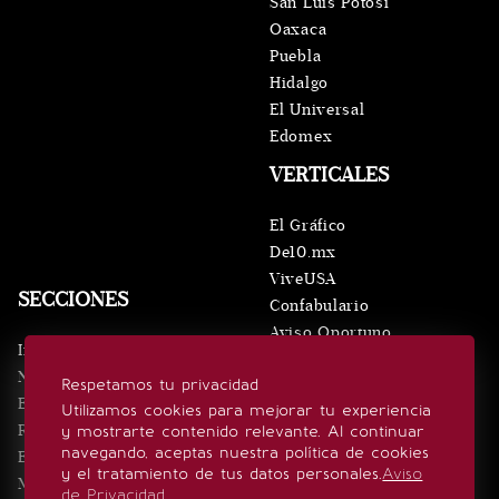
San Luis Potosí
Oaxaca
Puebla
Hidalgo
El Universal
Edomex
VERTICALES
El Gráfico
De10.mx
ViveUSA
SECCIONES
Confabulario
Aviso Oportuno
Inicio
Obituarios
Noticias
Respetamos tu privacidad
Consultas
Eventos
Utilizamos cookies para mejorar tu experiencia
Realeza
y mostrarte contenido relevante. Al continuar
SÍGUENOS
navegando, aceptas nuestra política de cookies
Estilo de vida
y el tratamiento de tus datos personales.
Aviso
Minuto x Minuto
de Privacidad
.