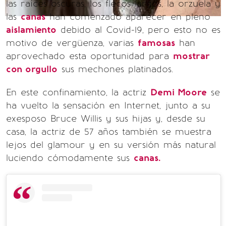
las raíces oscuras, los flecos largos, la orzuela y
las
canas
han comenzado aparecer en pleno
aislamiento
debido al Covid-19, pero esto no es
motivo de vergüenza, varias
famosas
han
aprovechado esta oportunidad para
mostrar
con orgullo
sus mechones platinados.
En este confinamiento, la actriz
Demi Moore
se
ha vuelto la sensación en Internet, junto a su
exesposo Bruce Willis y sus hijas y, desde su
casa, la actriz de 57 años también se muestra
lejos del glamour y en su versión más natural
luciendo cómodamente sus
canas.