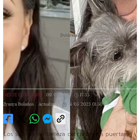
[Publicidad]
GENTE CON CLASE
|
09/05/2020
|
17:35
|
Zyanya Bolaños |
Actualizada
14/05/2023
01:50
Los salones de belleza cerraron sus puertas y