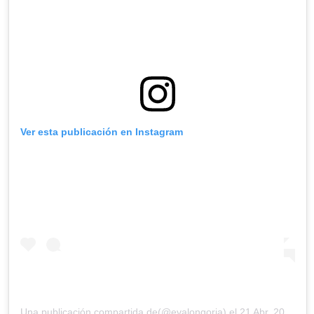
Ver esta publicación en Instagram
Una publicación compartida de(@evalongoria) el
21 Abr, 2020 a las 9:14 PDT