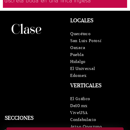
discreta boda en una finca inglesa
LOCALES
Querétaro
San Luis Potosí
Oaxaca
Puebla
Hidalgo
El Universal
Edomex
VERTICALES
El Gráfico
De10.mx
ViveUSA
SECCIONES
Confabulario
Aviso Oportuno