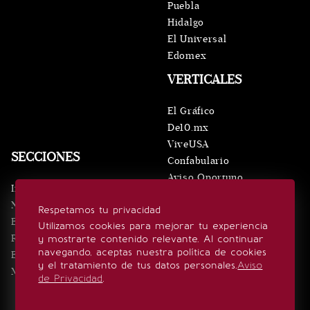
Puebla
Hidalgo
El Universal
Edomex
VERTICALES
El Gráfico
De10.mx
ViveUSA
SECCIONES
Confabulario
Aviso Oportuno
Inicio
Obituarios
Noticias
Respetamos tu privacidad
Consultas
Eventos
Utilizamos cookies para mejorar tu experiencia
Realeza
y mostrarte contenido relevante. Al continuar
SÍGUENOS
navegando, aceptas nuestra política de cookies
Estilo de vida
y el tratamiento de tus datos personales.
Aviso
Minuto x Minuto
de Privacidad
.