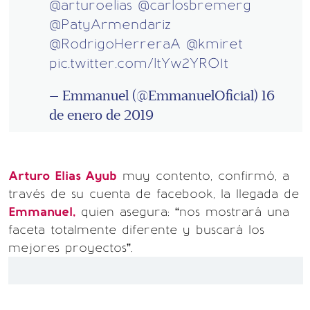
@arturoelias
@carlosbremerg
@PatyArmendariz
@RodrigoHerreraA
@kmiret
pic.twitter.com/ltYw2YRO1t
— Emmanuel (@EmmanuelOficial)
16
de enero de 2019
Arturo Elias Ayub
muy contento, confirmó, a
través de su cuenta de facebook, la llegada de
Emmanuel,
quien asegura: “nos mostrará una
faceta totalmente diferente y buscará los
mejores proyectos”.