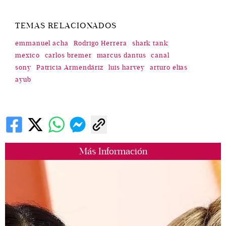
TEMAS RELACIONADOS
emmanuel acha
Rodrigo Herrera
shark tank
mexico
carlos bremer
marcus dantus
canal
sony
Patricia Armendáriz
luis harvey
arturo elias
ayub
Más Información