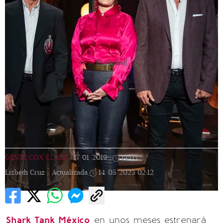
[Publicidad]
GENTE CON CLASE
|
17/01/2019
|
14:03
|
Lizbeth Cruz |
Actualizada
14/05/2023
02:12
Shark Tank México
en unos meses estrenará