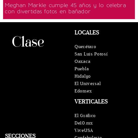
Meghan Markle cumple 45 años y lo celebra
con divertidas fotos en bañador
LOCALES
Querétaro
San Luis Potosí
Oaxaca
Puebla
Hidalgo
El Universal
Edomex
VERTICALES
El Gráfico
De10.mx
ViveUSA
SECCIONES
Confabulario