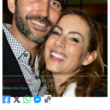
[Publicidad]
GENTE CON CLASE
|
26/08/2019
|
13:46
|
Redacción Clase |
Actualizada
14/05/2023
02:05