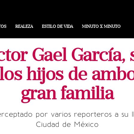
TOS
REALEZA
ESTILO DE VIDA
MINUTO X MINUTO
ctor Gael García, 
los hijos de am
gran familia
erceptado por varios reporteros a su l
Ciudad de México