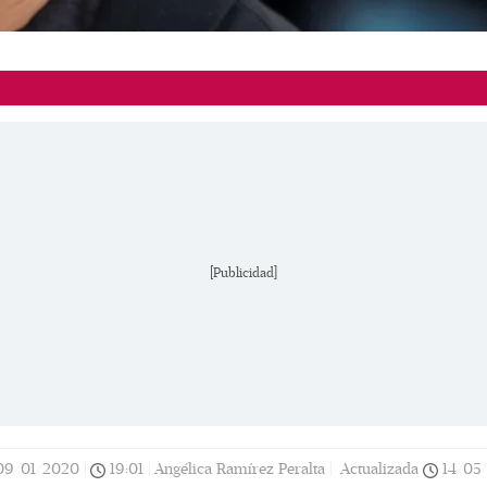
[Publicidad]
09/01/2020
|
19:01
|
Angélica Ramírez Peralta |
Actualizada
14/05