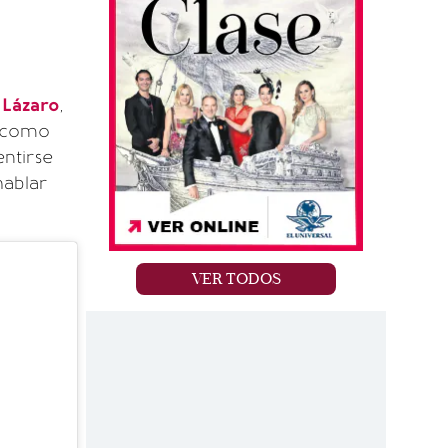
y
Lázaro
,
o como
ntirse
hablar
VER TODOS