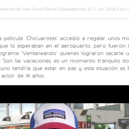
ompartida de
Gael Garcia Bernal
(@gaelgarciab) el
17 Jun, 2018 a las 
la película "Chicuarotes" accedió a regalar unos m
que lo esperaban en el aeropuerto, pero fueron l
ograma "Ventaneando" quienes lograron sacarle 
. "Son las vacaciones, es un momento tranquilo d
no tendría que estar en paz y esta situación es 
l actor de 41 años.