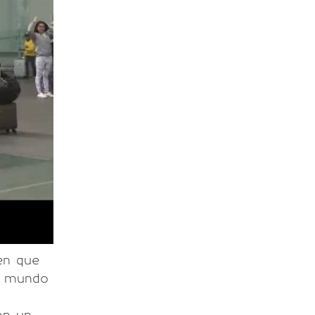
ben que
do mundo
on un