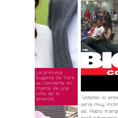
La princesa
Eugenia de York
se convierte en
mamá de una
niña, así lo
"Ustedes lo ent
anunció
sería muy incó
así. Hablo tra
profundamente 