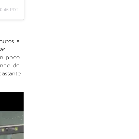
10:46 PDT
inutos a
as
un poco
onde de
bastante