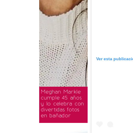
Ver esta publicac
Meghan Markle
cumple 45 años
y lo celebra con
divertidas fotos
en bañador