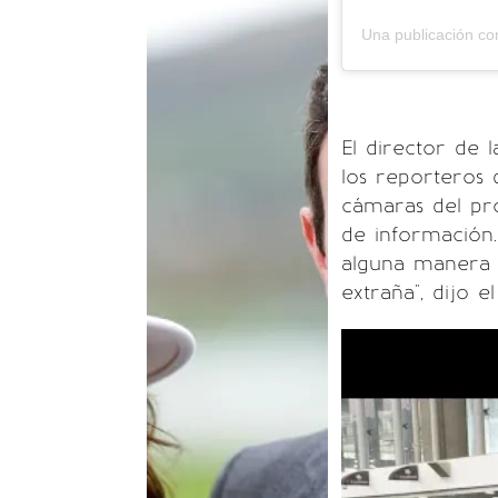
Una publicación c
El director de 
los reporteros 
cámaras del pr
de información
alguna manera u
extraña", dijo e